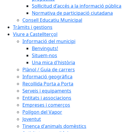
Sol·licitud d'accés a la informació pública
Normativa de participació ciutadana
Consell Educatiu Municipal
Tràmits i gestions
Viure a Castellterçol
Informació del municipi
Benvinguts!
Situem-nos
Una mica d'història
Plànol / Guia de carrers
Informació geogràfica
Recollida Porta a Porta
Serveis i equipaments
Entitats i associacions
Empreses i comerços
Polígon del Vapor
Joventut
Tinença d'animals domèstics