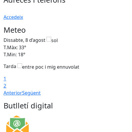
Accedeix
Meteo
Dissabte, 8 d’agost
D
T.Màx: 33°
T
T.Min: 18°
T
Tarda
1
2
Anterior
Següent
Butlletí digital