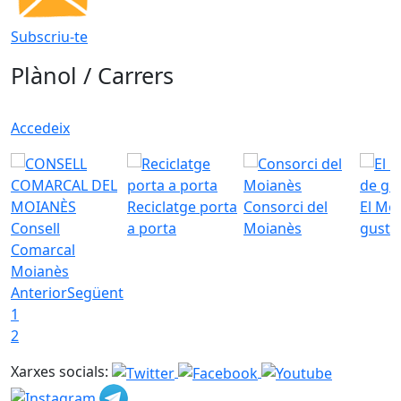
Subscriu-te
Plànol / Carrers
Accedeix
Reciclatge porta
Consorci del
El Mo
Consell
a porta
Moianès
gust
Comarcal
Moianès
Anterior
Següent
1
2
Xarxes socials: