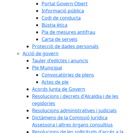
Portal Govern Obert
Informació pública
Codi de conducta
Bústia ètica
Pla de mesures antifrau
Carta de serveis
Protecció de dades personals
Acció de govern
Tauler d'edictes i anuncis
Ple Municipal
Convocatòries de plens
Actes de ple
Acords Junta de Govern
Resolucions i decrets d'Alcaldia i de les
regidories
Resolucions administratives i judicials
Dictàmens de la Comissió Jurídica
Assessora i altres òrgans consultius
Resolucions de les sol·licituds d'accés a la