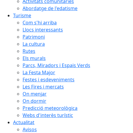
Activitats comunitàries
Abordatge de l'edatisme
Turisme
Com s'hi arriba
Llocs interessants
Patrimoni
La cultura
Rutes
Els murals
Parcs, Miradors i Espais Verds
La Festa Major
Festes i esdeveniments
Les Fires i mercats
On menjar
On dormir
Predicció meteorològica
Webs d'interès turístic
Actualitat
Avisos