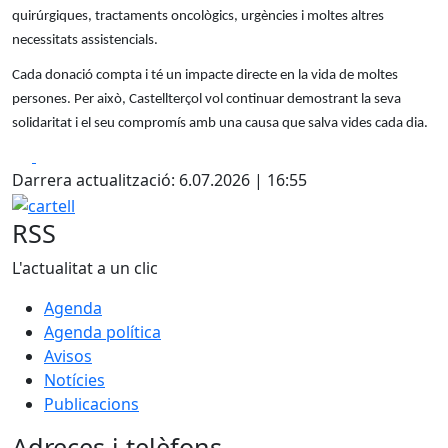
quirúrgiques, tractaments oncològics, urgències i moltes altres
necessitats assistencials.
Cada donació compta i té un impacte directe en la vida de moltes
persones. Per això, Castellterçol vol continuar demostrant la seva
solidaritat i el seu compromís amb una causa que salva vides cada dia.
Facebook
X
Darrera actualització: 6.07.2026 | 16:55
cartell
RSS
L'actualitat a un clic
Agenda
Agenda política
Avisos
Notícies
Publicacions
Adreces i telèfons