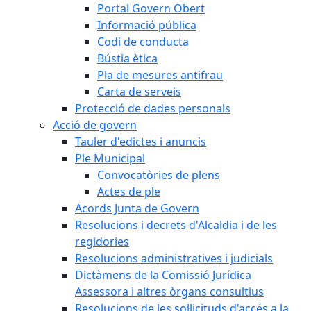
Portal Govern Obert
Informació pública
Codi de conducta
Bústia ètica
Pla de mesures antifrau
Carta de serveis
Protecció de dades personals
Acció de govern
Tauler d'edictes i anuncis
Ple Municipal
Convocatòries de plens
Actes de ple
Acords Junta de Govern
Resolucions i decrets d'Alcaldia i de les
regidories
Resolucions administratives i judicials
Dictàmens de la Comissió Jurídica
Assessora i altres òrgans consultius
Resolucions de les sol·licituds d'accés a la