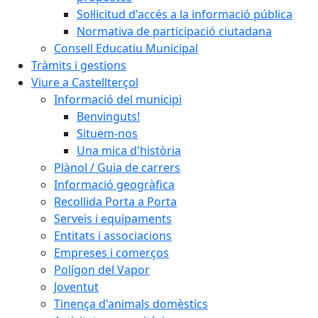
Sol·licitud d'accés a la informació pública
Normativa de participació ciutadana
Consell Educatiu Municipal
Tràmits i gestions
Viure a Castellterçol
Informació del municipi
Benvinguts!
Situem-nos
Una mica d'història
Plànol / Guia de carrers
Informació geogràfica
Recollida Porta a Porta
Serveis i equipaments
Entitats i associacions
Empreses i comerços
Polígon del Vapor
Joventut
Tinença d'animals domèstics