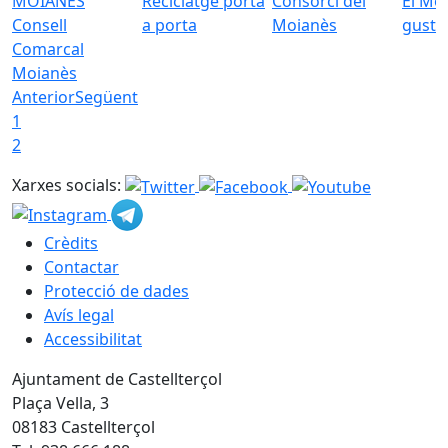
Reciclatge porta
Consorci del
El Mo
Consell
a porta
Moianès
gust
Comarcal
Moianès
Anterior
Següent
1
2
Xarxes socials:
Crèdits
Contactar
Protecció de dades
Avís legal
Accessibilitat
Ajuntament de Castellterçol
Plaça Vella, 3
08183 Castellterçol