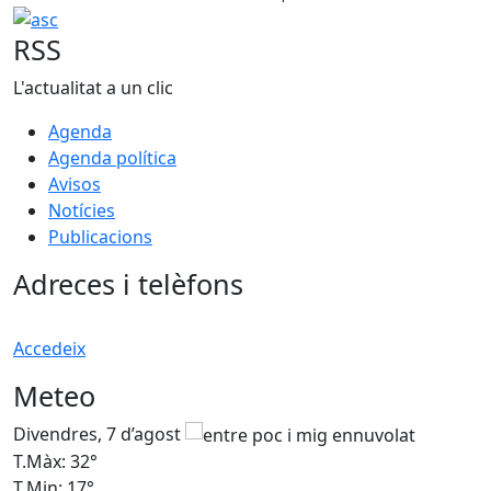
asc
RSS
L'actualitat a un clic
Agenda
Agenda política
Avisos
Notícies
Publicacions
Adreces i telèfons
Accedeix
Meteo
Divendres, 7 d’agost
D
T.Màx: 32°
T
T.Min: 17°
T