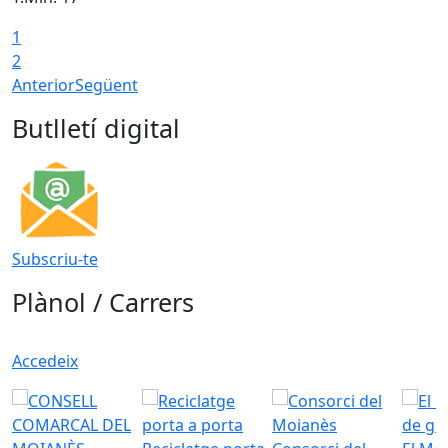
1
T
2
Anterior
Següent
Butlletí digital
Subscriu-te
Plànol / Carrers
Accedeix