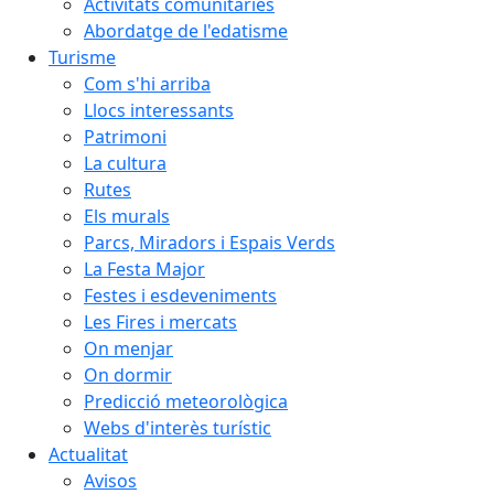
Activitats comunitàries
Abordatge de l'edatisme
Turisme
Com s'hi arriba
Llocs interessants
Patrimoni
La cultura
Rutes
Els murals
Parcs, Miradors i Espais Verds
La Festa Major
Festes i esdeveniments
Les Fires i mercats
On menjar
On dormir
Predicció meteorològica
Webs d'interès turístic
Actualitat
Avisos