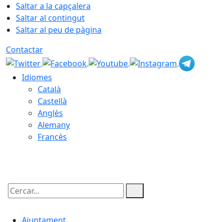
Saltar a la capçalera
Saltar al contingut
Saltar al peu de pàgina
Contactar
Idiomes
Català
Castellà
Anglès
Alemany
Francès
06.08.2026 | 23:10
Cercar:
Ajuntament