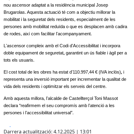
nou
ascensor adaptat
a la residència municipa
l Josep
Brugarolas
. Aquesta actuació té com a objectiu
millorar la
mobilitat i la seguretat
dels residents, especialment de les
persones amb mobilitat reduïda o que es desplacen amb cadira
de rodes, així com facilitar l'acompanyament.
L'ascensor compleix amb el
Codi d'Accessibilitat
i incorpora
doble equipament de seguretat
,
garantint un ús fiable i àgil per a
tots els usuaris.
El cost total de les obres ha estat
d'
110.997,44 € (IVA inclòs)
,
i
representa una inversió important per
incrementar la qualitat de
vida
dels residents i optimitzar els serveis del centre.
Amb aquesta millora,
l'alcalde de
Castellterçol
Toni Massot
declara
“
reafirm
em
el seu compromís amb
l'
atenció a les
persones
i l'accessibilitat universal
”.
Facebook
X
Darrera actualització: 4.12.2025 | 13:01