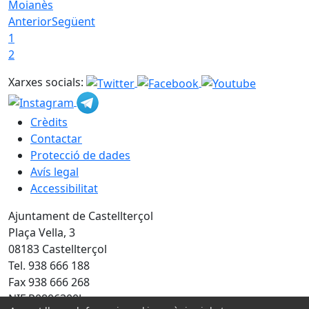
Moianès
Anterior
Següent
1
2
Xarxes socials:
Crèdits
Contactar
Protecció de dades
Avís legal
Accessibilitat
Ajuntament de Castellterçol
Plaça Vella, 3
08183 Castellterçol
Tel. 938 666 188
Fax 938 666 268
NIF P0806300J