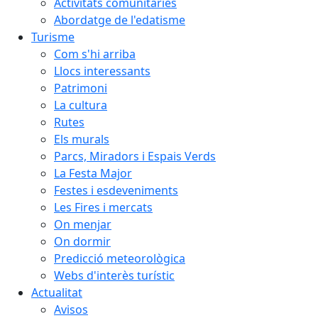
Activitats comunitàries
Abordatge de l'edatisme
Turisme
Com s'hi arriba
Llocs interessants
Patrimoni
La cultura
Rutes
Els murals
Parcs, Miradors i Espais Verds
La Festa Major
Festes i esdeveniments
Les Fires i mercats
On menjar
On dormir
Predicció meteorològica
Webs d'interès turístic
Actualitat
Avisos