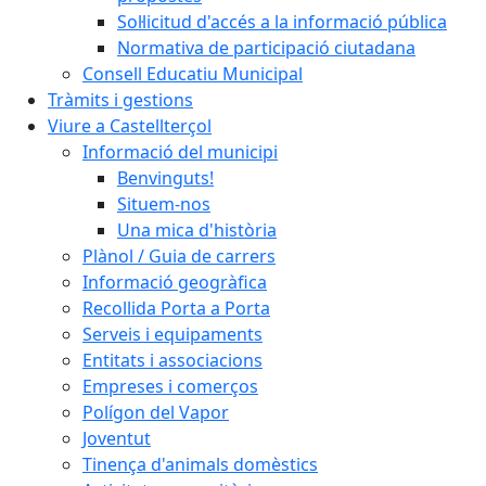
Sol·licitud d'accés a la informació pública
Normativa de participació ciutadana
Consell Educatiu Municipal
Tràmits i gestions
Viure a Castellterçol
Informació del municipi
Benvinguts!
Situem-nos
Una mica d'història
Plànol / Guia de carrers
Informació geogràfica
Recollida Porta a Porta
Serveis i equipaments
Entitats i associacions
Empreses i comerços
Polígon del Vapor
Joventut
Tinença d'animals domèstics