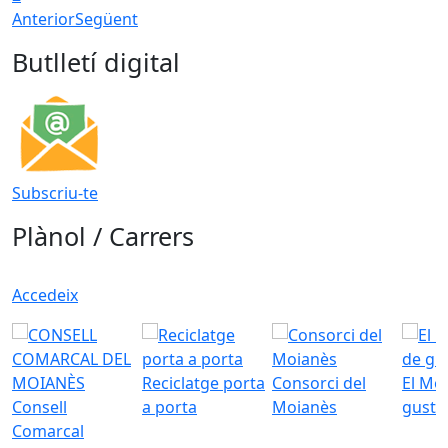
Anterior
Següent
Butlletí digital
Subscriu-te
Plànol / Carrers
Accedeix
Reciclatge porta
Consorci del
El Mo
Consell
a porta
Moianès
gust
Comarcal