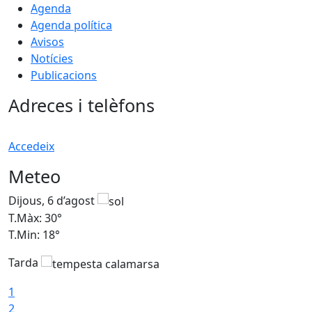
Agenda
Agenda política
Avisos
Notícies
Publicacions
Adreces i telèfons
Accedeix
Meteo
Dijous, 6 d’agost
D
T.Màx: 30°
T
T.Min: 18°
T
Tarda
T
1
2