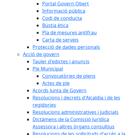
Portal Govern Obert
Informació pública
Codi de conducta
Bústia ètica
Pla de mesures antifrau
Carta de serveis
Protecció de dades personals
Acció de govern
Tauler d'edictes i anuncis
Ple Municipal
Convocatòries de plens
Actes de ple
Acords Junta de Govern
Resolucions i decrets d'Alcaldia i de les
regidories
Resolucions administratives i judicials
Dictàmens de la Comissió Jurídica
Assessora i altres òrgans consultius
Resolucions de les sol·licituds d'accés a la