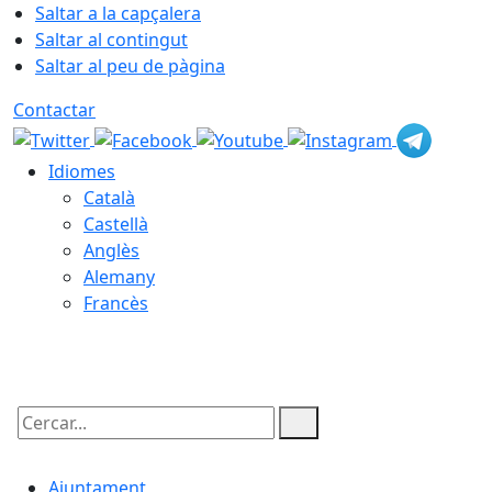
Saltar a la capçalera
Saltar al contingut
Saltar al peu de pàgina
Contactar
Idiomes
Català
Castellà
Anglès
Alemany
Francès
06.08.2026 | 06:43
Cercar:
Ajuntament