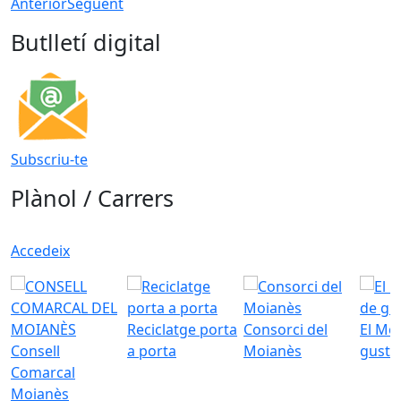
Anterior
Següent
Butlletí digital
Subscriu-te
Plànol / Carrers
Accedeix
Reciclatge porta
Consorci del
El Mo
Consell
a porta
Moianès
gust
Comarcal
Moianès