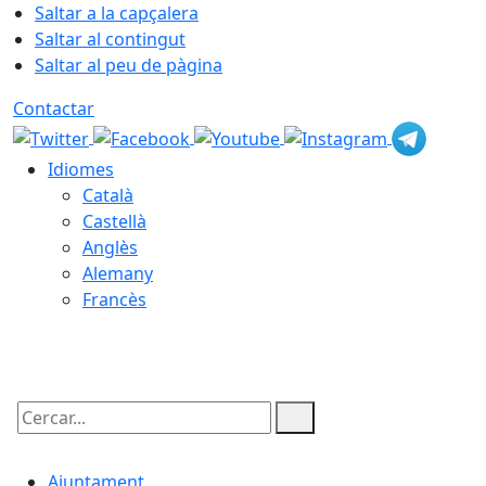
Saltar a la capçalera
Saltar al contingut
Saltar al peu de pàgina
Contactar
Idiomes
Català
Castellà
Anglès
Alemany
Francès
09.08.2026 | 05:40
Cercar:
Ajuntament