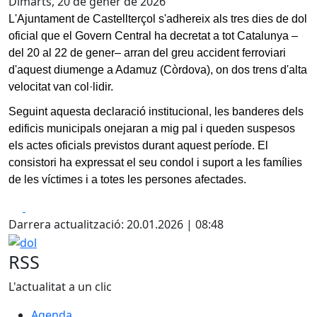
Dimarts, 20 de gener de 2026
L'Ajuntament de Castellterçol s'adhereix als tres dies de dol
oficial que el Govern Central ha decretat a tot Catalunya –
del 20 al 22 de gener– arran del greu accident ferroviari
d'aquest diumenge a Adamuz (Còrdova), on dos trens d'alta
velocitat van col·lidir.
Seguint aquesta declaració institucional, les banderes dels
edificis municipals onejaran a mig pal i queden suspesos
els actes oficials previstos durant aquest període. El
consistori ha expressat el seu condol i suport a les famílies
de les víctimes i a totes les persones afectades.
Facebook
X
Darrera actualització: 20.01.2026 | 08:48
dol
RSS
L'actualitat a un clic
Agenda