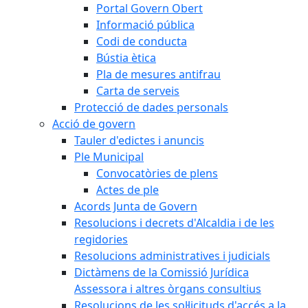
Portal Govern Obert
Informació pública
Codi de conducta
Bústia ètica
Pla de mesures antifrau
Carta de serveis
Protecció de dades personals
Acció de govern
Tauler d'edictes i anuncis
Ple Municipal
Convocatòries de plens
Actes de ple
Acords Junta de Govern
Resolucions i decrets d'Alcaldia i de les
regidories
Resolucions administratives i judicials
Dictàmens de la Comissió Jurídica
Assessora i altres òrgans consultius
Resolucions de les sol·licituds d'accés a la