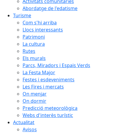
Activitats comunitàries
Abordatge de l'edatisme
Turisme
Com s'hi arriba
Llocs interessants
Patrimoni
La cultura
Rutes
Els murals
Parcs, Miradors i Espais Verds
La Festa Major
Festes i esdeveniments
Les Fires i mercats
On menjar
On dormir
Predicció meteorològica
Webs d'interès turístic
Actualitat
Avisos