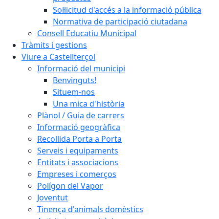
Sol·licitud d'accés a la informació pública
Normativa de participació ciutadana
Consell Educatiu Municipal
Tràmits i gestions
Viure a Castellterçol
Informació del municipi
Benvinguts!
Situem-nos
Una mica d'història
Plànol / Guia de carrers
Informació geogràfica
Recollida Porta a Porta
Serveis i equipaments
Entitats i associacions
Empreses i comerços
Polígon del Vapor
Joventut
Tinença d'animals domèstics