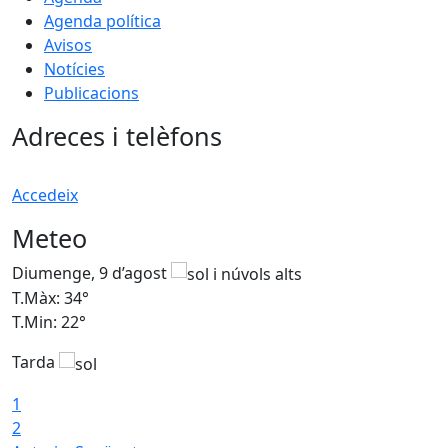
Agenda política
Avisos
Notícies
Publicacions
Adreces i telèfons
Accedeix
Meteo
Diumenge, 9 d’agost
D
T.Màx: 34°
T
T.Min: 22°
T
Tarda
T
1
2