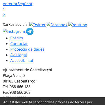
Anterior
Següent
1
2
Xarxes socials:
Crèdits
Contactar
Protecció de dades
Avís legal
Accessibilitat
Ajuntament de Castellterçol
Plaça Vella, 3
08183 Castellterçol
Tel. 938 666 188
Fax 938 666 268
NIF P0806300J
Aquest lloc web fa servir cookies pròpies i de tercers per