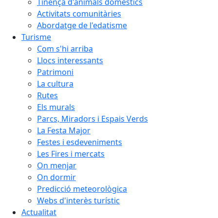
Tinença d'animals domèstics
Activitats comunitàries
Abordatge de l'edatisme
Turisme
Com s'hi arriba
Llocs interessants
Patrimoni
La cultura
Rutes
Els murals
Parcs, Miradors i Espais Verds
La Festa Major
Festes i esdeveniments
Les Fires i mercats
On menjar
On dormir
Predicció meteorològica
Webs d'interès turístic
Actualitat