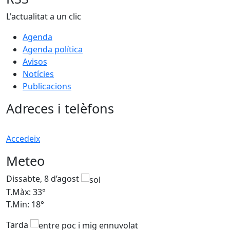
L'actualitat a un clic
Agenda
Agenda política
Avisos
Notícies
Publicacions
Adreces i telèfons
Accedeix
Meteo
Dissabte, 8 d’agost
D
T.Màx: 33°
T
T.Min: 18°
T
Tarda