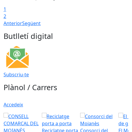
1
2
Anterior
Següent
Butlletí digital
Subscriu-te
Plànol / Carrers
Accedeix
Reciclatge porta
Consorci del
El Mo