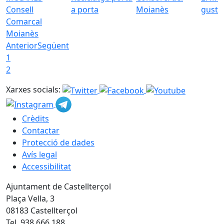
Consell
a porta
Moianès
gust
Comarcal
Moianès
Anterior
Següent
1
2
Xarxes socials:
Crèdits
Contactar
Protecció de dades
Avís legal
Accessibilitat
Ajuntament de Castellterçol
Plaça Vella, 3
08183 Castellterçol
Tel. 938 666 188