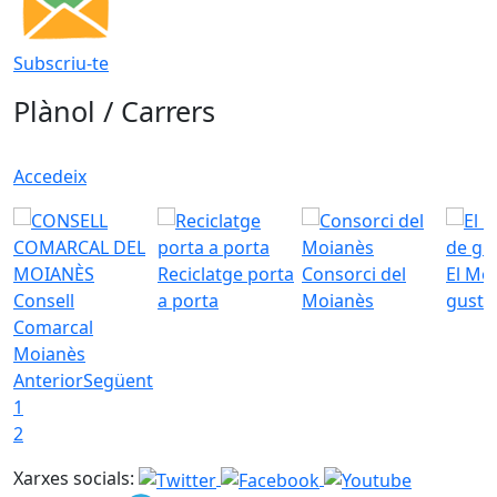
Subscriu-te
Plànol / Carrers
Accedeix
Reciclatge porta
Consorci del
El Mo
Consell
a porta
Moianès
gust
Comarcal
Moianès
Anterior
Següent
1
2
Xarxes socials: