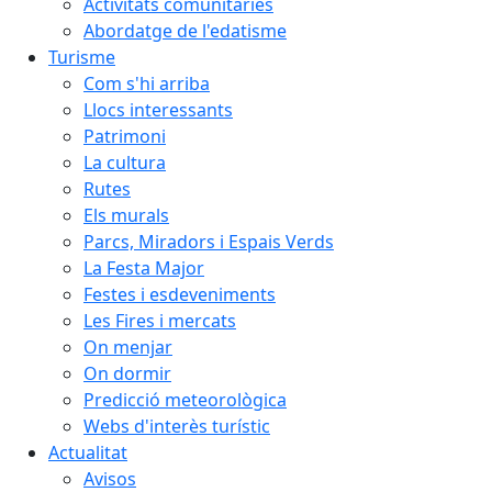
Activitats comunitàries
Abordatge de l'edatisme
Turisme
Com s'hi arriba
Llocs interessants
Patrimoni
La cultura
Rutes
Els murals
Parcs, Miradors i Espais Verds
La Festa Major
Festes i esdeveniments
Les Fires i mercats
On menjar
On dormir
Predicció meteorològica
Webs d'interès turístic
Actualitat
Avisos