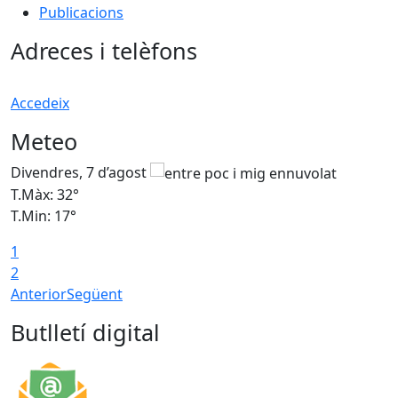
Publicacions
Adreces i telèfons
Accedeix
Meteo
Divendres, 7 d’agost
D
T.Màx: 32°
T
T.Min: 17°
T
1
T
2
Anterior
Següent
Butlletí digital