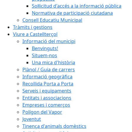
Sol·licitud d'accés a la informació pública
Normativa de participació ciutadana
Consell Educatiu Municipal
Tràmits i gestions
Viure a Castellterçol
Informació del municipi
Benvinguts!
Situem-nos
Una mica d'història
Plànol / Guia de carrers
Informació geogràfica
Recollida Porta a Porta
Serveis i equipaments
Entitats i associacions
Empreses i comerços
Polígon del Vapor
Joventut
Tinença d'animals domèstics