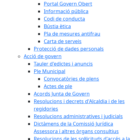
Portal Govern Obert
Informació pública
Codi de conducta
Bústia ètica
Pla de mesures antifrau
Carta de serveis
Protecció de dades personals
Acció de govern
Tauler d'edictes i anuncis
Ple Municipal
Convocatòries de plens
Actes de ple
Acords Junta de Govern
Resolucions i decrets d'Alcaldia i de les
regidories
Resolucions administratives i judicials
Dictàmens de la Comissió Jurídica
Assessora i altres òrgans consultius
Resolucions de les sol·licituds d'accés a la