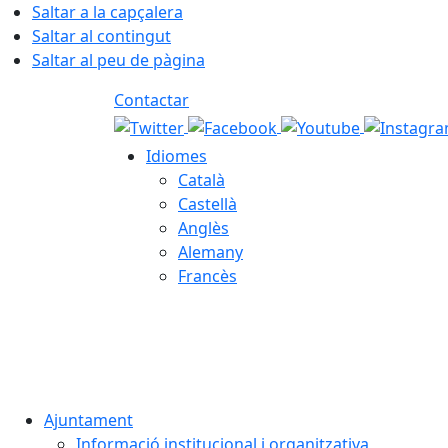
Saltar a la capçalera
Saltar al contingut
Saltar al peu de pàgina
Contactar
Idiomes
Català
Castellà
Anglès
Alemany
Francès
08.08.2026 | 05:57
Ajuntament
Informació institucional i organitzativa