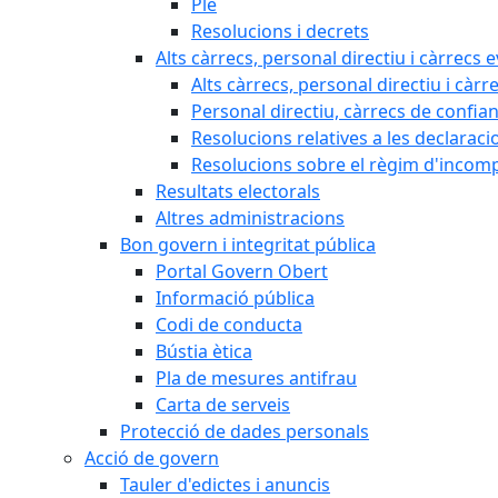
Ple
Resolucions i decrets
Alts càrrecs, personal directiu i càrrecs 
Alts càrrecs, personal directiu i càrr
Personal directiu, càrrecs de confia
Resolucions relatives a les declaracio
Resolucions sobre el règim d'incompat
Resultats electorals
Altres administracions
Bon govern i integritat pública
Portal Govern Obert
Informació pública
Codi de conducta
Bústia ètica
Pla de mesures antifrau
Carta de serveis
Protecció de dades personals
Acció de govern
Tauler d'edictes i anuncis