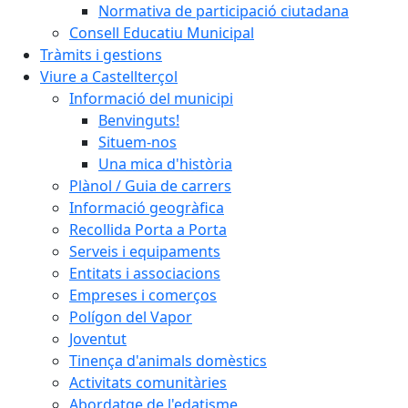
Normativa de participació ciutadana
Consell Educatiu Municipal
Tràmits i gestions
Viure a Castellterçol
Informació del municipi
Benvinguts!
Situem-nos
Una mica d'història
Plànol / Guia de carrers
Informació geogràfica
Recollida Porta a Porta
Serveis i equipaments
Entitats i associacions
Empreses i comerços
Polígon del Vapor
Joventut
Tinença d'animals domèstics
Activitats comunitàries
Abordatge de l'edatisme