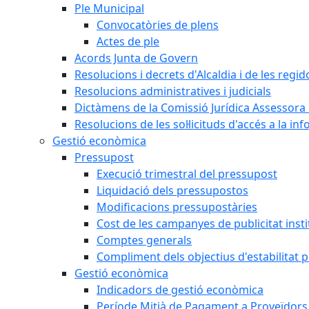
Ple Municipal
Convocatòries de plens
Actes de ple
Acords Junta de Govern
Resolucions i decrets d'Alcaldia i de les regid
Resolucions administratives i judicials
Dictàmens de la Comissió Jurídica Assessora 
Resolucions de les sol·licituds d'accés a la in
Gestió econòmica
Pressupost
Execució trimestral del pressupost
Liquidació dels pressupostos
Modificacions pressupostàries
Cost de les campanyes de publicitat insti
Comptes generals
Compliment dels objectius d'estabilitat 
Gestió econòmica
Indicadors de gestió econòmica
Període Mitjà de Pagament a Proveïdors