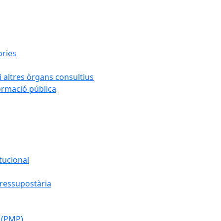
ories
i altres òrgans consultius
formació pública
tucional
pressupostària
 (PMP)