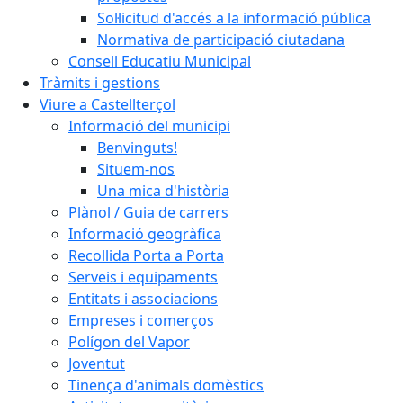
Sol·licitud d'accés a la informació pública
Normativa de participació ciutadana
Consell Educatiu Municipal
Tràmits i gestions
Viure a Castellterçol
Informació del municipi
Benvinguts!
Situem-nos
Una mica d'història
Plànol / Guia de carrers
Informació geogràfica
Recollida Porta a Porta
Serveis i equipaments
Entitats i associacions
Empreses i comerços
Polígon del Vapor
Joventut
Tinença d'animals domèstics