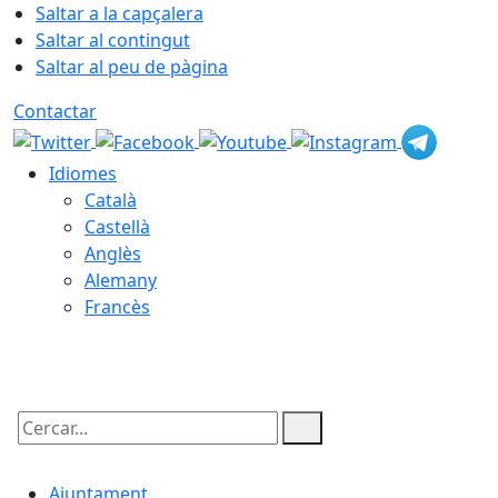
Saltar a la capçalera
Saltar al contingut
Saltar al peu de pàgina
Contactar
Idiomes
Català
Castellà
Anglès
Alemany
Francès
06.08.2026 | 09:12
Cercar:
Ajuntament