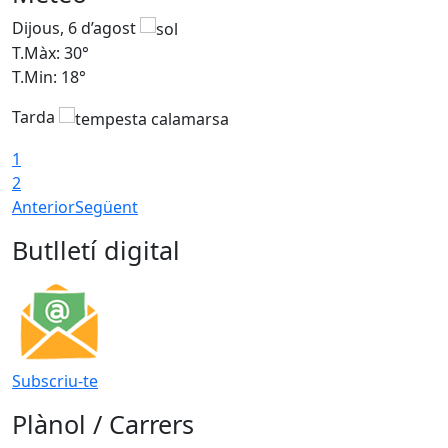
Dijous, 6 d’agost
D
T.Màx: 30°
T
T.Min: 18°
T
Tarda
T
1
2
Anterior
Següent
Butlletí digital
Subscriu-te
Plànol / Carrers