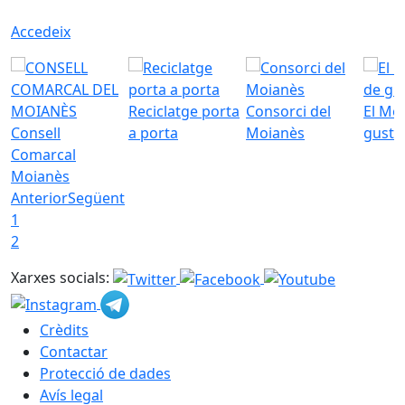
Accedeix
Reciclatge porta
Consorci del
El Mo
Consell
a porta
Moianès
gust
Comarcal
Moianès
Anterior
Següent
1
2
Xarxes socials:
Crèdits
Contactar
Protecció de dades
Avís legal