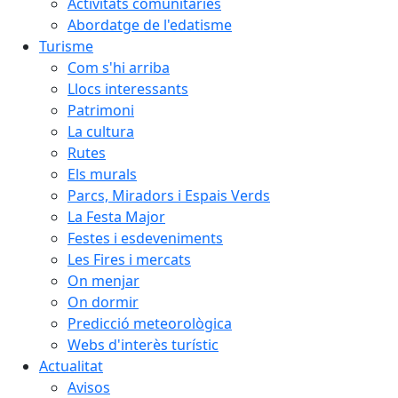
Activitats comunitàries
Abordatge de l'edatisme
Turisme
Com s'hi arriba
Llocs interessants
Patrimoni
La cultura
Rutes
Els murals
Parcs, Miradors i Espais Verds
La Festa Major
Festes i esdeveniments
Les Fires i mercats
On menjar
On dormir
Predicció meteorològica
Webs d'interès turístic
Actualitat
Avisos