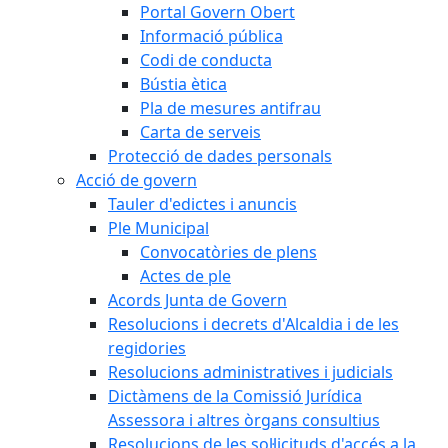
Portal Govern Obert
Informació pública
Codi de conducta
Bústia ètica
Pla de mesures antifrau
Carta de serveis
Protecció de dades personals
Acció de govern
Tauler d'edictes i anuncis
Ple Municipal
Convocatòries de plens
Actes de ple
Acords Junta de Govern
Resolucions i decrets d'Alcaldia i de les
regidories
Resolucions administratives i judicials
Dictàmens de la Comissió Jurídica
Assessora i altres òrgans consultius
Resolucions de les sol·licituds d'accés a la