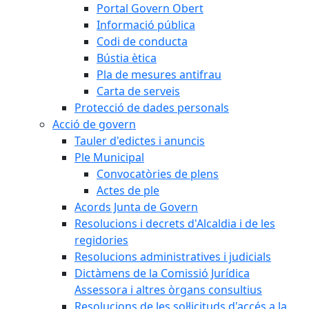
Portal Govern Obert
Informació pública
Codi de conducta
Bústia ètica
Pla de mesures antifrau
Carta de serveis
Protecció de dades personals
Acció de govern
Tauler d'edictes i anuncis
Ple Municipal
Convocatòries de plens
Actes de ple
Acords Junta de Govern
Resolucions i decrets d'Alcaldia i de les
regidories
Resolucions administratives i judicials
Dictàmens de la Comissió Jurídica
Assessora i altres òrgans consultius
Resolucions de les sol·licituds d'accés a la