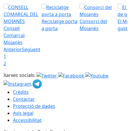
Reciclatge porta
Consorci del
El Mo
Consell
a porta
Moianès
gust
Comarcal
Moianès
Anterior
Següent
1
2
Xarxes socials:
Crèdits
Contactar
Protecció de dades
Avís legal
Accessibilitat