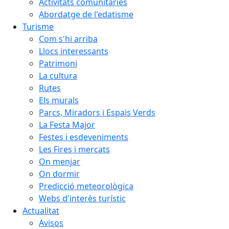
Activitats comunitàries
Abordatge de l'edatisme
Turisme
Com s'hi arriba
Llocs interessants
Patrimoni
La cultura
Rutes
Els murals
Parcs, Miradors i Espais Verds
La Festa Major
Festes i esdeveniments
Les Fires i mercats
On menjar
On dormir
Predicció meteorològica
Webs d'interès turístic
Actualitat
Avisos