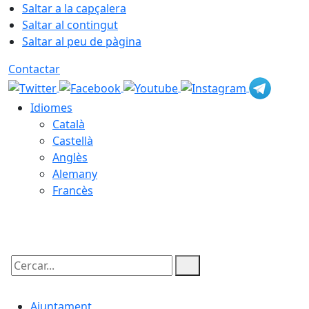
Saltar a la capçalera
Saltar al contingut
Saltar al peu de pàgina
Contactar
Idiomes
Català
Castellà
Anglès
Alemany
Francès
06.08.2026 | 21:35
Cercar:
Ajuntament