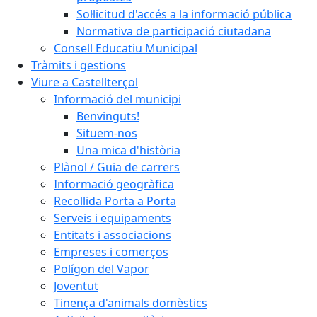
Sol·licitud d'accés a la informació pública
Normativa de participació ciutadana
Consell Educatiu Municipal
Tràmits i gestions
Viure a Castellterçol
Informació del municipi
Benvinguts!
Situem-nos
Una mica d'història
Plànol / Guia de carrers
Informació geogràfica
Recollida Porta a Porta
Serveis i equipaments
Entitats i associacions
Empreses i comerços
Polígon del Vapor
Joventut
Tinença d'animals domèstics