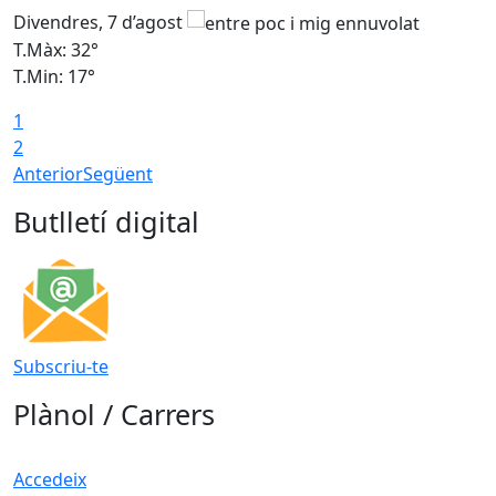
Divendres, 7 d’agost
D
T.Màx: 32°
T
T.Min: 17°
T
1
T
2
Anterior
Següent
Butlletí digital
Subscriu-te
Plànol / Carrers
Accedeix