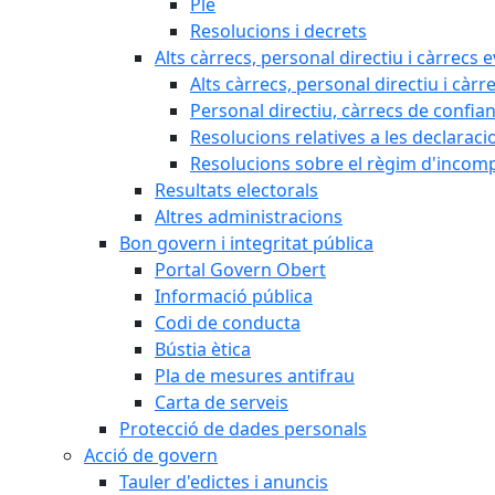
Ple
Resolucions i decrets
Alts càrrecs, personal directiu i càrrecs 
Alts càrrecs, personal directiu i càrr
Personal directiu, càrrecs de confia
Resolucions relatives a les declaracio
Resolucions sobre el règim d'incompat
Resultats electorals
Altres administracions
Bon govern i integritat pública
Portal Govern Obert
Informació pública
Codi de conducta
Bústia ètica
Pla de mesures antifrau
Carta de serveis
Protecció de dades personals
Acció de govern
Tauler d'edictes i anuncis