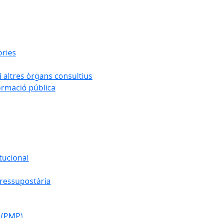
ories
i altres òrgans consultius
formació pública
tucional
pressupostària
 (PMP)