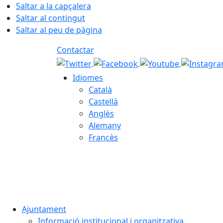
Saltar a la capçalera
Saltar al contingut
Saltar al peu de pàgina
Contactar
Idiomes
Català
Castellà
Anglès
Alemany
Francès
07.08.2026 | 20:59
Ajuntament
Informació institucional i organitzativa