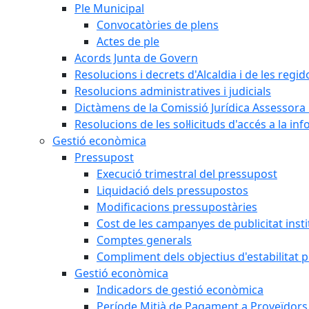
Ple Municipal
Convocatòries de plens
Actes de ple
Acords Junta de Govern
Resolucions i decrets d'Alcaldia i de les regid
Resolucions administratives i judicials
Dictàmens de la Comissió Jurídica Assessora 
Resolucions de les sol·licituds d'accés a la in
Gestió econòmica
Pressupost
Execució trimestral del pressupost
Liquidació dels pressupostos
Modificacions pressupostàries
Cost de les campanyes de publicitat insti
Comptes generals
Compliment dels objectius d'estabilitat 
Gestió econòmica
Indicadors de gestió econòmica
Període Mitjà de Pagament a Proveïdors