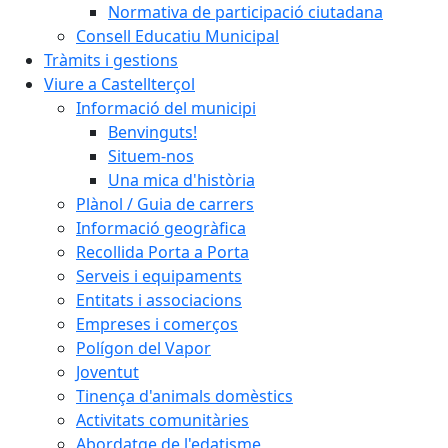
Normativa de participació ciutadana
Consell Educatiu Municipal
Tràmits i gestions
Viure a Castellterçol
Informació del municipi
Benvinguts!
Situem-nos
Una mica d'història
Plànol / Guia de carrers
Informació geogràfica
Recollida Porta a Porta
Serveis i equipaments
Entitats i associacions
Empreses i comerços
Polígon del Vapor
Joventut
Tinença d'animals domèstics
Activitats comunitàries
Abordatge de l'edatisme