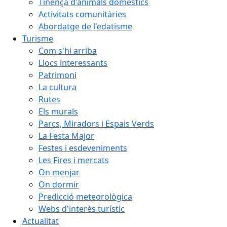
Tinença d'animals domèstics
Activitats comunitàries
Abordatge de l'edatisme
Turisme
Com s'hi arriba
Llocs interessants
Patrimoni
La cultura
Rutes
Els murals
Parcs, Miradors i Espais Verds
La Festa Major
Festes i esdeveniments
Les Fires i mercats
On menjar
On dormir
Predicció meteorològica
Webs d'interès turístic
Actualitat