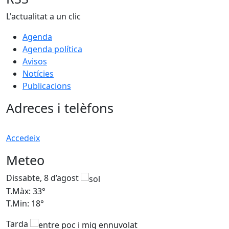
L'actualitat a un clic
Agenda
Agenda política
Avisos
Notícies
Publicacions
Adreces i telèfons
Accedeix
Meteo
Dissabte, 8 d’agost
D
T.Màx: 33°
T
T.Min: 18°
T
Tarda