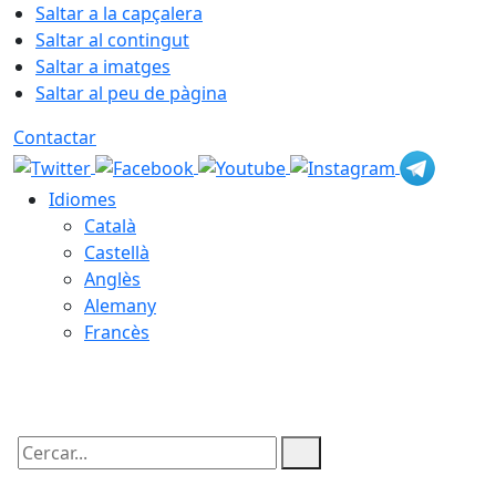
Saltar a la capçalera
Saltar al contingut
Saltar a imatges
Saltar al peu de pàgina
Contactar
Idiomes
Català
Castellà
Anglès
Alemany
Francès
08.08.2026 | 01:53
Cercar: