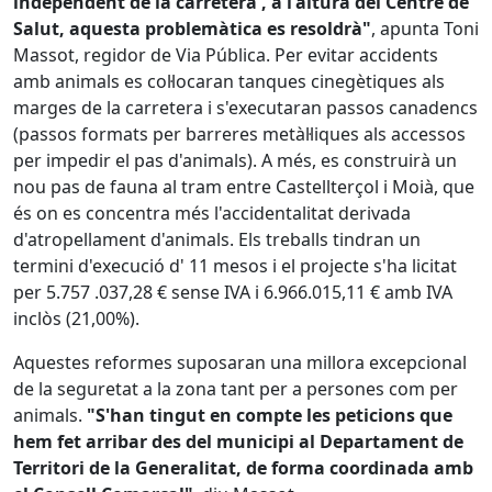
independent de la carretera , a l'altura del Centre de
Salut, aquesta problemàtica es resoldrà"
, apunta Toni
Massot, regidor de Via Pública. Per evitar accidents
amb animals es col·locaran tanques cinegètiques als
marges de la carretera i s'executaran passos canadencs
(passos formats per barreres metàl·liques als accessos
per impedir el pas d'animals). A més, es construirà un
nou pas de fauna al tram entre Castellterçol i Moià, que
és on es concentra més l'accidentalitat derivada
d'atropellament d'animals. Els treballs tindran un
termini d'execució d' 11 mesos i el projecte s'ha licitat
per 5.757 .037,28 € sense IVA i 6.966.015,11 € amb IVA
inclòs (21,00%).
Aquestes reformes suposaran una millora excepcional
de la seguretat a la zona tant per a persones com per
animals.
"S'han tingut en compte les peticions que
hem fet arribar des del municipi al Departament de
Territori de la Generalitat, de forma coordinada amb