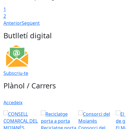
1
2
Anterior
Següent
Butlletí digital
Subscriu-te
Plànol / Carrers
Accedeix
Reciclatge porta
Consorci del
El Mo