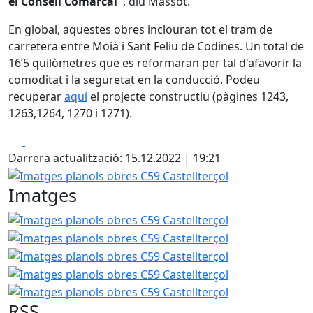
el Consell Comarcal"
, diu Massot.
En global, aquestes obres inclouran tot el tram de
carretera entre Moià i Sant Feliu de Codines. Un total de
16’5 quilòmetres que es reformaran per tal d'afavorir la
comoditat i la seguretat en la conducció. Podeu
recuperar
aquí
el projecte constructiu (pàgines 1243,
1263,1264, 1270 i 1271).
Facebook
X
Darrera actualització: 15.12.2022 | 19:21
Imatges planols obres C59 Castellterçol
Imatges
Imatges planols obres C59 Castellterçol
Imatges planols
Imatges planols
Imatges planols
Imatges planols
RSS