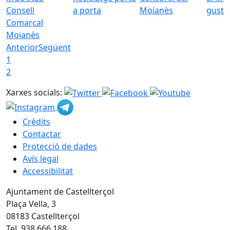
Consell
a porta
Moianès
gust
Comarcal
Moianès
Anterior
Següent
1
2
Xarxes socials:
Crèdits
Contactar
Protecció de dades
Avís legal
Accessibilitat
Ajuntament de Castellterçol
Plaça Vella, 3
08183 Castellterçol
Tel. 938 666 188