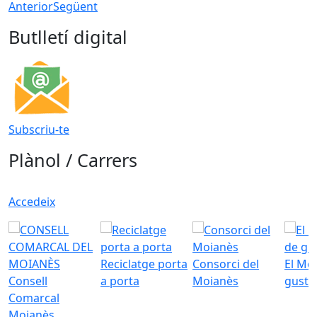
Anterior
Següent
Butlletí digital
Subscriu-te
Plànol / Carrers
Accedeix
Reciclatge porta
Consorci del
El Mo
Consell
a porta
Moianès
gust
Comarcal
Moianès