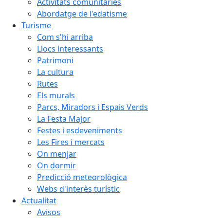
Activitats comunitàries
Abordatge de l'edatisme
Turisme
Com s'hi arriba
Llocs interessants
Patrimoni
La cultura
Rutes
Els murals
Parcs, Miradors i Espais Verds
La Festa Major
Festes i esdeveniments
Les Fires i mercats
On menjar
On dormir
Predicció meteorològica
Webs d'interès turístic
Actualitat
Avisos