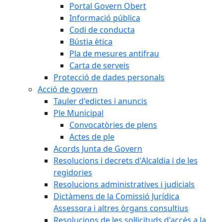
Portal Govern Obert
Informació pública
Codi de conducta
Bústia ètica
Pla de mesures antifrau
Carta de serveis
Protecció de dades personals
Acció de govern
Tauler d'edictes i anuncis
Ple Municipal
Convocatòries de plens
Actes de ple
Acords Junta de Govern
Resolucions i decrets d'Alcaldia i de les
regidories
Resolucions administratives i judicials
Dictàmens de la Comissió Jurídica
Assessora i altres òrgans consultius
Resolucions de les sol·licituds d'accés a la