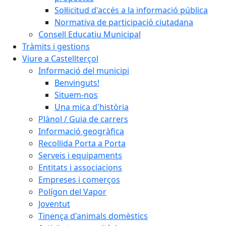
Sol·licitud d'accés a la informació pública
Normativa de participació ciutadana
Consell Educatiu Municipal
Tràmits i gestions
Viure a Castellterçol
Informació del municipi
Benvinguts!
Situem-nos
Una mica d'història
Plànol / Guia de carrers
Informació geogràfica
Recollida Porta a Porta
Serveis i equipaments
Entitats i associacions
Empreses i comerços
Polígon del Vapor
Joventut
Tinença d'animals domèstics