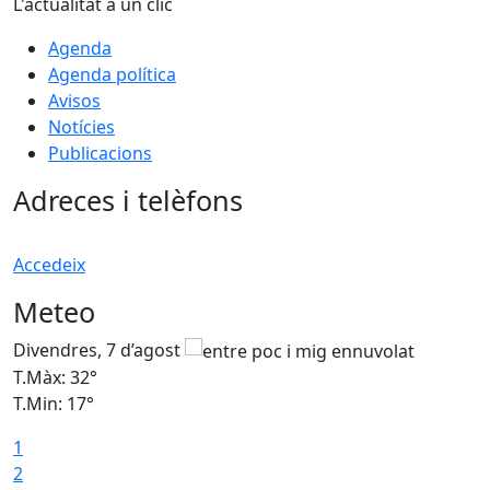
L'actualitat a un clic
Agenda
Agenda política
Avisos
Notícies
Publicacions
Adreces i telèfons
Accedeix
Meteo
Divendres, 7 d’agost
D
T.Màx: 32°
T
T.Min: 17°
T
1
T
2