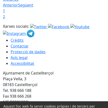
Anterior
Següent
1
2
Xarxes socials:
Crèdits
Contactar
Protecció de dades
Avís legal
Accessibilitat
Ajuntament de Castellterçol
Plaça Vella, 3
08183 Castellterçol
Tel. 938 666 188
Fax 938 666 268
NIF P0806300J
Aquest lloc web fa servir cookies pròpies i de tercers per