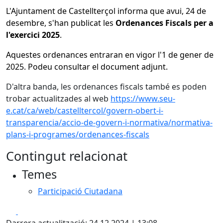
L'Ajuntament de Castellterçol informa que avui, 24 de
desembre, s'han publicat les
Ordenances Fiscals per a
l'exercici 2025
.
Aquestes ordenances entraran en vigor l'1 de gener de
2025. Podeu consultar el document adjunt.
D'altra banda, les ordenances fiscals també es poden
trobar actualitzades al web
https://www.seu-
e.cat/ca/web/castelltercol/govern-obert-i-
transparencia/accio-de-govern-i-normativa/normativa-
plans-i-programes/ordenances-fiscals
Contingut relacionat
Temes
Participació Ciutadana
Facebook
X