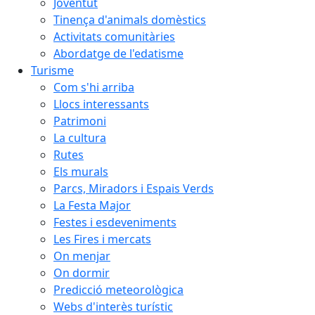
Joventut
Tinença d'animals domèstics
Activitats comunitàries
Abordatge de l'edatisme
Turisme
Com s'hi arriba
Llocs interessants
Patrimoni
La cultura
Rutes
Els murals
Parcs, Miradors i Espais Verds
La Festa Major
Festes i esdeveniments
Les Fires i mercats
On menjar
On dormir
Predicció meteorològica
Webs d'interès turístic