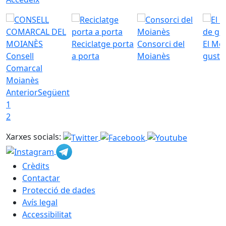
Reciclatge porta
Consorci del
El Mo
Consell
a porta
Moianès
gust
Comarcal
Moianès
Anterior
Següent
1
2
Xarxes socials:
Crèdits
Contactar
Protecció de dades
Avís legal
Accessibilitat