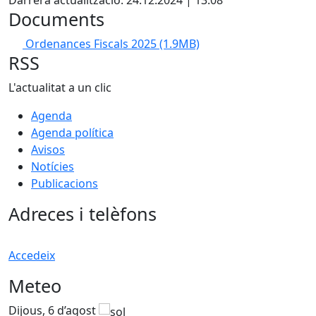
Darrera actualització: 24.12.2024 | 13:08
Documents
Ordenances Fiscals 2025
(1.9MB)
RSS
L'actualitat a un clic
Agenda
Agenda política
Avisos
Notícies
Publicacions
Adreces i telèfons
Accedeix
Meteo
Dijous, 6 d’agost
D