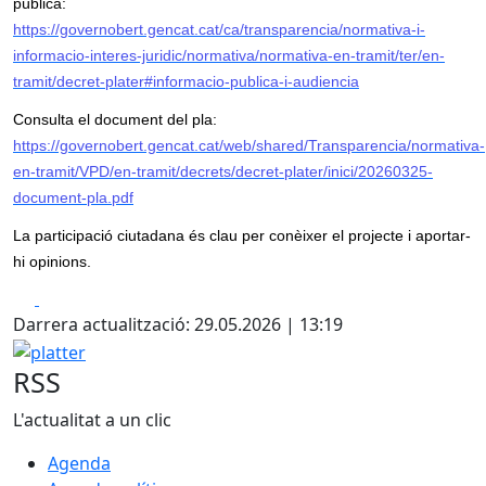
pública:
https://governobert.gencat.cat/ca/transparencia/normativa-i-
informacio-interes-juridic/normativa/normativa-en-tramit/ter/en-
tramit/decret-plater#informacio-publica-i-audiencia
Consulta el document del pla:
https://governobert.gencat.cat/web/shared/Transparencia/normativa-
en-tramit/VPD/en-tramit/decrets/decret-plater/inici/20260325-
document-pla.pdf
La participació ciutadana és clau per conèixer el projecte i aportar-
hi opinions.
Facebook
X
Darrera actualització: 29.05.2026 | 13:19
platter
RSS
L'actualitat a un clic
Agenda