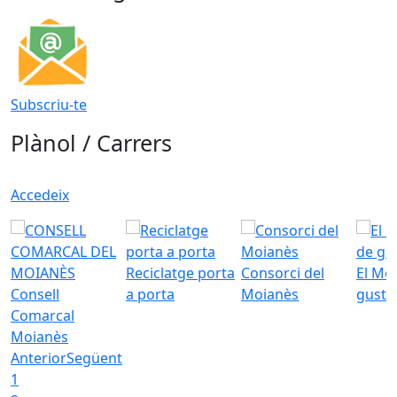
Subscriu-te
Plànol / Carrers
Accedeix
Reciclatge porta
Consorci del
El Mo
Consell
a porta
Moianès
gust
Comarcal
Moianès
Anterior
Següent
1