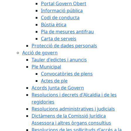
Portal Govern Obert
Informació pública
Codi de conducta
Bústia ètica
Pla de mesures antifrau
Carta de serveis
Protecció de dades personals
Acció de govern
Tauler d'edictes i anuncis
Ple Municipal
Convocatòries de plens
Actes de ple
Acords Junta de Govern
Resolucions i decrets d'Alcaldia i de les
regidories
Resolucions administratives i judicials
Dictàmens de la Comissió Jurídica
Assessora i altres òrgans consultius
Resolucions de les sol·licituds d'accés a la