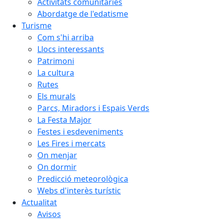
Activitats comunitàries
Abordatge de l'edatisme
Turisme
Com s'hi arriba
Llocs interessants
Patrimoni
La cultura
Rutes
Els murals
Parcs, Miradors i Espais Verds
La Festa Major
Festes i esdeveniments
Les Fires i mercats
On menjar
On dormir
Predicció meteorològica
Webs d'interès turístic
Actualitat
Avisos