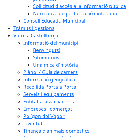
Sol·licitud d'accés a la informació pública
Normativa de participació ciutadana
Consell Educatiu Municipal
Tràmits i gestions
Viure a Castellterçol
Informació del municipi
Benvinguts!
Situem-nos
Una mica d'història
Plànol / Guia de carrers
Informació geogràfica
Recollida Porta a Porta
Serveis i equipaments
Entitats i associacions
Empreses i comerços
Polígon del Vapor
Joventut
Tinença d'animals domèstics