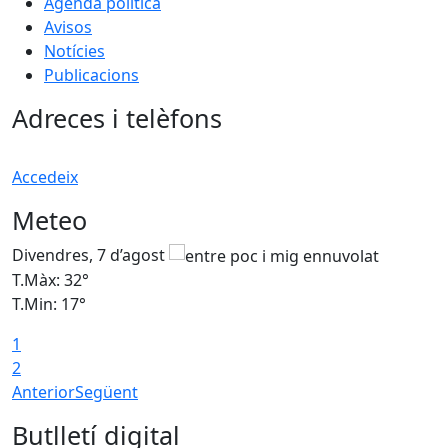
Agenda política
Avisos
Notícies
Publicacions
Adreces i telèfons
Accedeix
Meteo
Divendres, 7 d’agost
D
T.Màx: 32°
T
T.Min: 17°
T
1
T
2
Anterior
Següent
Butlletí digital