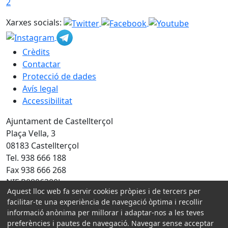
2
Xarxes socials:
Crèdits
Contactar
Protecció de dades
Avís legal
Accessibilitat
Ajuntament de Castellterçol
Plaça Vella, 3
08183 Castellterçol
Tel. 938 666 188
Fax 938 666 268
NIF P0806300J
Aquest lloc web fa servir cookies pròpies i de tercers per
facilitar-te una experiència de navegació òptima i recollir
Amb la col·laboració de:
informació anònima per millorar i adaptar-nos a les teves
preferències i pautes de navegació. Navegar sense acceptar