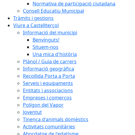
Normativa de participació ciutadana
Consell Educatiu Municipal
Tràmits i gestions
Viure a Castellterçol
Informació del municipi
Benvinguts!
Situem-nos
Una mica d'història
Plànol / Guia de carrers
Informació geogràfica
Recollida Porta a Porta
Serveis i equipaments
Entitats i associacions
Empreses i comerços
Polígon del Vapor
Joventut
Tinença d'animals domèstics
Activitats comunitàries
Abordatge de l'edatisme