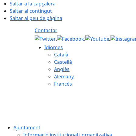
Saltar a la capçalera
Saltar al contingut
Saltar al peu de pàgina
Contactar
Idiomes
Català
Castellà
Anglès
Alemany
Francès
08.08.2026 | 15:21
Ajuntament
Informació institucional i organitzativa