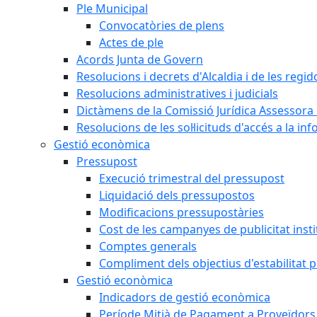
Ple Municipal
Convocatòries de plens
Actes de ple
Acords Junta de Govern
Resolucions i decrets d'Alcaldia i de les regid
Resolucions administratives i judicials
Dictàmens de la Comissió Jurídica Assessora 
Resolucions de les sol·licituds d'accés a la in
Gestió econòmica
Pressupost
Execució trimestral del pressupost
Liquidació dels pressupostos
Modificacions pressupostàries
Cost de les campanyes de publicitat insti
Comptes generals
Compliment dels objectius d'estabilitat 
Gestió econòmica
Indicadors de gestió econòmica
Període Mitjà de Pagament a Proveïdors