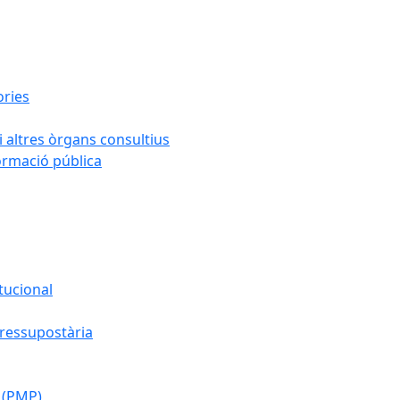
ories
i altres òrgans consultius
formació pública
tucional
pressupostària
 (PMP)