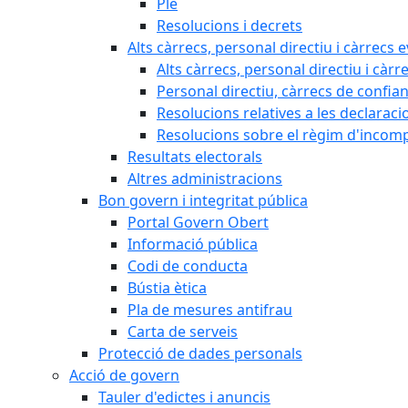
Ple
Resolucions i decrets
Alts càrrecs, personal directiu i càrrecs 
Alts càrrecs, personal directiu i càrr
Personal directiu, càrrecs de confia
Resolucions relatives a les declaracio
Resolucions sobre el règim d'incompat
Resultats electorals
Altres administracions
Bon govern i integritat pública
Portal Govern Obert
Informació pública
Codi de conducta
Bústia ètica
Pla de mesures antifrau
Carta de serveis
Protecció de dades personals
Acció de govern
Tauler d'edictes i anuncis