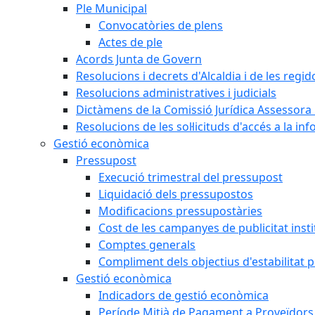
Ple Municipal
Convocatòries de plens
Actes de ple
Acords Junta de Govern
Resolucions i decrets d'Alcaldia i de les regid
Resolucions administratives i judicials
Dictàmens de la Comissió Jurídica Assessora 
Resolucions de les sol·licituds d'accés a la in
Gestió econòmica
Pressupost
Execució trimestral del pressupost
Liquidació dels pressupostos
Modificacions pressupostàries
Cost de les campanyes de publicitat insti
Comptes generals
Compliment dels objectius d'estabilitat 
Gestió econòmica
Indicadors de gestió econòmica
Període Mitjà de Pagament a Proveïdors