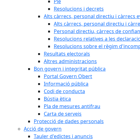
Ple
Resolucions i decrets
Alts càrrecs, personal directiu i càrrecs 
Alts càrrecs, personal directiu i càrr
Personal directiu, càrrecs de confia
Resolucions relatives a les declaracio
Resolucions sobre el règim d'incompat
Resultats electorals
Altres administracions
Bon govern i integritat pública
Portal Govern Obert
Informació pública
Codi de conducta
Bústia ètica
Pla de mesures antifrau
Carta de serveis
Protecció de dades personals
Acció de govern
Tauler d'edictes i anuncis