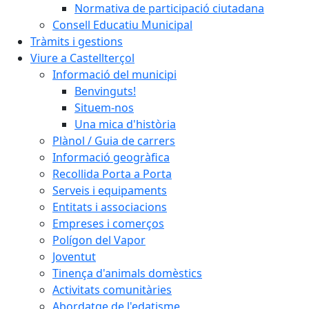
Normativa de participació ciutadana
Consell Educatiu Municipal
Tràmits i gestions
Viure a Castellterçol
Informació del municipi
Benvinguts!
Situem-nos
Una mica d'història
Plànol / Guia de carrers
Informació geogràfica
Recollida Porta a Porta
Serveis i equipaments
Entitats i associacions
Empreses i comerços
Polígon del Vapor
Joventut
Tinença d'animals domèstics
Activitats comunitàries
Abordatge de l'edatisme