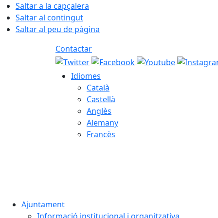
Saltar a la capçalera
Saltar al contingut
Saltar al peu de pàgina
Contactar
Idiomes
Català
Castellà
Anglès
Alemany
Francès
09.08.2026 | 08:27
Ajuntament
Informació institucional i organitzativa