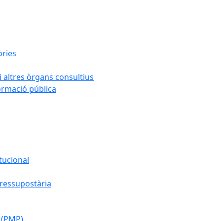
ories
i altres òrgans consultius
formació pública
tucional
pressupostària
 (PMP)