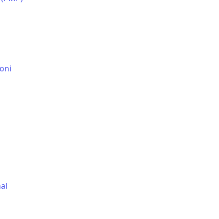
moni
al