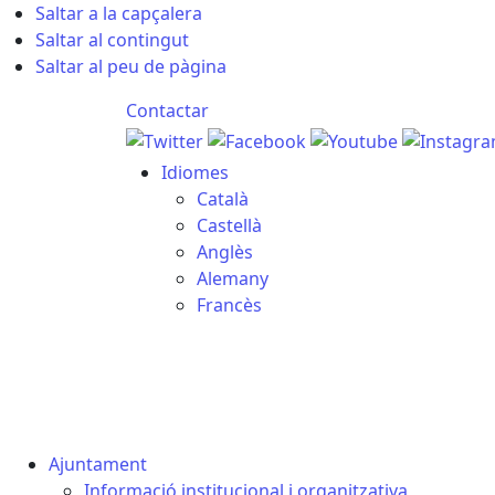
Saltar a la capçalera
Saltar al contingut
Saltar al peu de pàgina
Contactar
Idiomes
Català
Castellà
Anglès
Alemany
Francès
08.08.2026 | 17:01
Ajuntament
Informació institucional i organitzativa