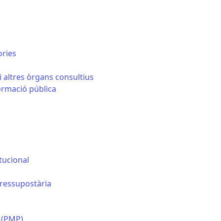
ories
i altres òrgans consultius
formació pública
tucional
pressupostària
 (PMP)