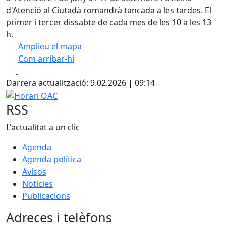
d'Atenció al Ciutadà romandrà tancada a les tardes. El
primer i tercer dissabte de cada mes de les 10 a les 13
h.
Amplieu el mapa
Com arribar-hi
Leaflet
| ©
ICGC
Facebook
X
+
Darrera actualització: 9.02.2026 | 09:14
−
Horari OAC
RSS
L'actualitat a un clic
Agenda
Agenda política
Avisos
Notícies
Publicacions
Adreces i telèfons