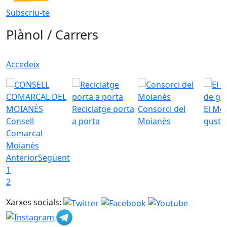
Subscriu-te
Plànol / Carrers
Accedeix
Reciclatge porta
Consorci del
El Mo
Consell
a porta
Moianès
gust
Comarcal
Moianès
Anterior
Següent
1
2
Xarxes socials: