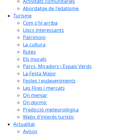
Activitats comunitàries
Abordatge de l'edatisme
Turisme
Com s'hi arriba
Llocs interessants
Patrimoni
La cultura
Rutes
Els murals
Parcs, Miradors i Espais Verds
La Festa Major
Festes i esdeveniments
Les Fires i mercats
On menjar
On dormir
Predicció meteorològica
Webs d'interès turístic
Actualitat
Avisos