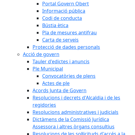
Portal Govern Obert
Informació pública
Codi de conducta
Bústia ètica
Pla de mesures antifrau
Carta de serveis
Protecció de dades personals
Acció de govern
Tauler d'edictes i anuncis
Ple Municipal
Convocatòries de plens
Actes de ple
Acords Junta de Govern
Resolucions i decrets d'Alcaldia i de les
regidories
Resolucions administratives i judicials
Dictàmens de la Comissió Jurídica
Assessora i altres òrgans consultius
Resolucions de les sol·licituds d'accés a la