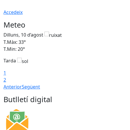
Accedeix
Meteo
Dilluns, 10 d’agost
D
T.Màx: 33°
T
T.Min: 20°
T
Tarda
T
1
2
Anterior
Següent
Butlletí digital