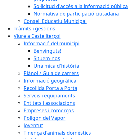
Sol·licitud d'accés a la informació pública
Normativa de participació ciutadana
Consell Educatiu Municipal
Tràmits i gestions
Viure a Castellterçol
Informació del municipi
Benvinguts!
Situem-nos
Una mica d'història
Plànol / Guia de carrers
Informació geogràfica
Recollida Porta a Porta
Serveis i equipaments
Entitats i associacions
Empreses i comerços
Polígon del Vapor
Joventut
Tinença d'animals domèstics