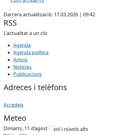
Com arribar-hi
Leaflet
| ©
ICGC
Facebook
X
+
Darrera actualització: 17.03.2026 | 09:42
−
RSS
L'actualitat a un clic
Agenda
Agenda política
Avisos
Notícies
Publicacions
Adreces i telèfons
Accedeix
Meteo
Dimarts, 11 d’agost
D