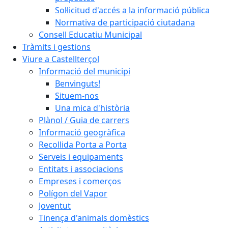
Sol·licitud d'accés a la informació pública
Normativa de participació ciutadana
Consell Educatiu Municipal
Tràmits i gestions
Viure a Castellterçol
Informació del municipi
Benvinguts!
Situem-nos
Una mica d'història
Plànol / Guia de carrers
Informació geogràfica
Recollida Porta a Porta
Serveis i equipaments
Entitats i associacions
Empreses i comerços
Polígon del Vapor
Joventut
Tinença d'animals domèstics