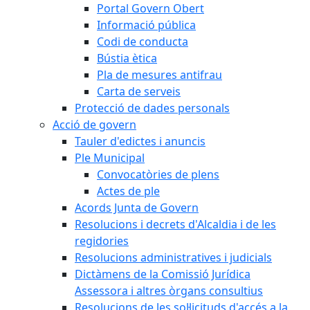
Portal Govern Obert
Informació pública
Codi de conducta
Bústia ètica
Pla de mesures antifrau
Carta de serveis
Protecció de dades personals
Acció de govern
Tauler d'edictes i anuncis
Ple Municipal
Convocatòries de plens
Actes de ple
Acords Junta de Govern
Resolucions i decrets d'Alcaldia i de les
regidories
Resolucions administratives i judicials
Dictàmens de la Comissió Jurídica
Assessora i altres òrgans consultius
Resolucions de les sol·licituds d'accés a la