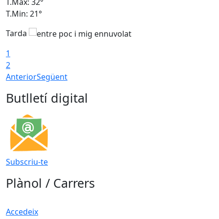
T.Màx: 32°
T
T.Min: 21°
T
Tarda
T
1
2
Anterior
Següent
Butlletí digital
Subscriu-te
Plànol / Carrers
Accedeix