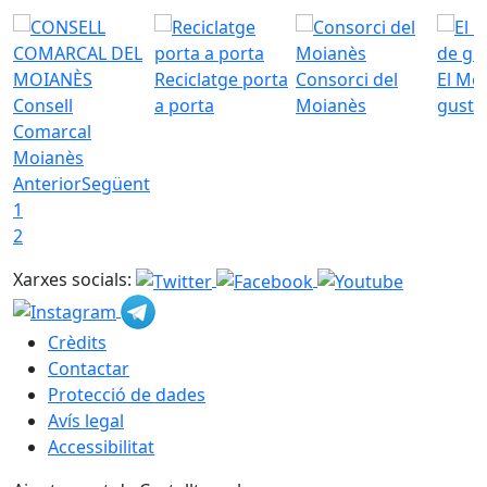
Reciclatge porta
Consorci del
El Mo
Consell
a porta
Moianès
gust
Comarcal
Moianès
Anterior
Següent
1
2
Xarxes socials:
Crèdits
Contactar
Protecció de dades
Avís legal
Accessibilitat