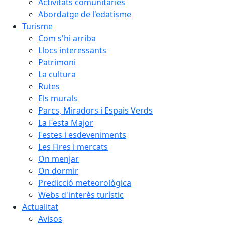
Activitats comunitàries
Abordatge de l'edatisme
Turisme
Com s'hi arriba
Llocs interessants
Patrimoni
La cultura
Rutes
Els murals
Parcs, Miradors i Espais Verds
La Festa Major
Festes i esdeveniments
Les Fires i mercats
On menjar
On dormir
Predicció meteorològica
Webs d'interès turístic
Actualitat
Avisos