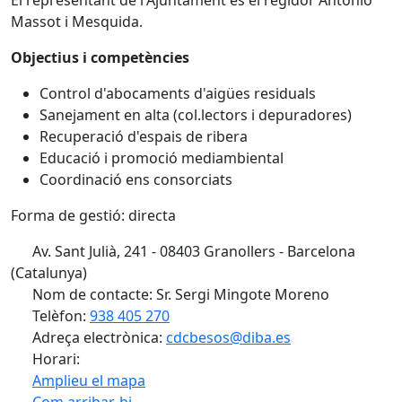
El representant de l'Ajuntament és el regidor Antonio
Massot i Mesquida.
Objectius i competències
Control d'abocaments d'aigües residuals
Sanejament en alta (col.lectors i depuradores)
Recuperació d'espais de ribera
Educació i promoció mediambiental
Coordinació ens consorciats
Forma de gestió: directa
Av. Sant Julià, 241 - 08403 Granollers - Barcelona
(Catalunya)
Nom de contacte: Sr. Sergi Mingote Moreno
Telèfon:
938 405 270
Adreça electrònica:
cdcbesos@diba.es
Horari:
Amplieu el mapa