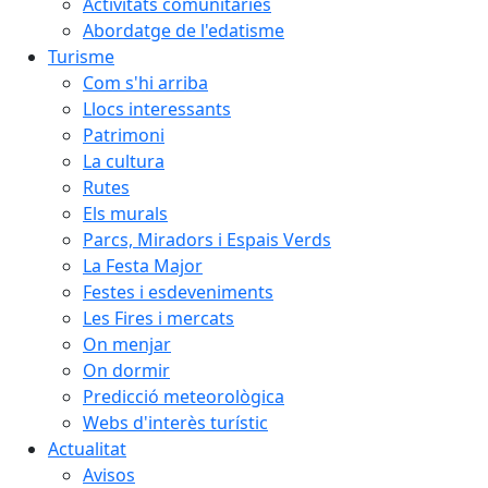
Activitats comunitàries
Abordatge de l'edatisme
Turisme
Com s'hi arriba
Llocs interessants
Patrimoni
La cultura
Rutes
Els murals
Parcs, Miradors i Espais Verds
La Festa Major
Festes i esdeveniments
Les Fires i mercats
On menjar
On dormir
Predicció meteorològica
Webs d'interès turístic
Actualitat
Avisos