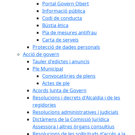
Portal Govern Obert
Informació pública
Codi de conducta
Bústia ètica
Pla de mesures antifrau
Carta de serveis
Protecció de dades personals
Acció de govern
Tauler d'edictes i anuncis
Ple Municipal
Convocatòries de plens
Actes de ple
Acords Junta de Govern
Resolucions i decrets d'Alcaldia i de les
regidories
Resolucions administratives i judicials
Dictàmens de la Comissió Jurídica
Assessora i altres òrgans consultius
Resolucions de les sol·licituds d'accés a la