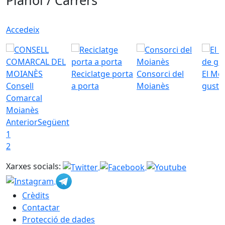
Plànol / Carrers
Accedeix
Reciclatge porta
Consorci del
El Mo
Consell
a porta
Moianès
gust
Comarcal
Moianès
Anterior
Següent
1
2
Xarxes socials:
Crèdits
Contactar
Protecció de dades