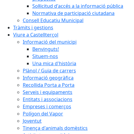
Sol·licitud d'accés a la informació pública
Normativa de participació ciutadana
Consell Educatiu Municipal
Tràmits i gestions
Viure a Castellterçol
Informació del municipi
Benvinguts!
Situem-nos
Una mica d'història
Plànol / Guia de carrers
Informació geogràfica
Recollida Porta a Porta
Serveis i equipaments
Entitats i associacions
Empreses i comerços
Polígon del Vapor
Joventut
Tinença d'animals domèstics