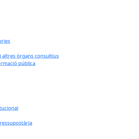
ories
i altres òrgans consultius
formació pública
tucional
pressupostària