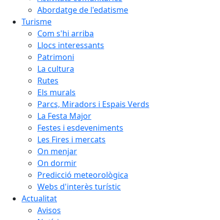
Abordatge de l'edatisme
Turisme
Com s'hi arriba
Llocs interessants
Patrimoni
La cultura
Rutes
Els murals
Parcs, Miradors i Espais Verds
La Festa Major
Festes i esdeveniments
Les Fires i mercats
On menjar
On dormir
Predicció meteorològica
Webs d'interès turístic
Actualitat
Avisos