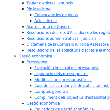
Tauler d'edictes i anuncis
Ple Municipal
Convocatòries de plens
Actes de ple
Acords Junta de Govern
Resolucions i decrets d'Alcaldia i de les regid
Resolucions administratives i judicials
Dictàmens de la Comissió Jurídica Assessora 
Resolucions de les sol·licituds d'accés a la in
Gestió econòmica
Pressupost
Execució trimestral del pressupost
Liquidació dels pressupostos
Modificacions pressupostàries
Cost de les campanyes de publicitat insti
Comptes generals
Compliment dels objectius d'estabilitat 
Gestió econòmica
Indicadors de gestió econòmica