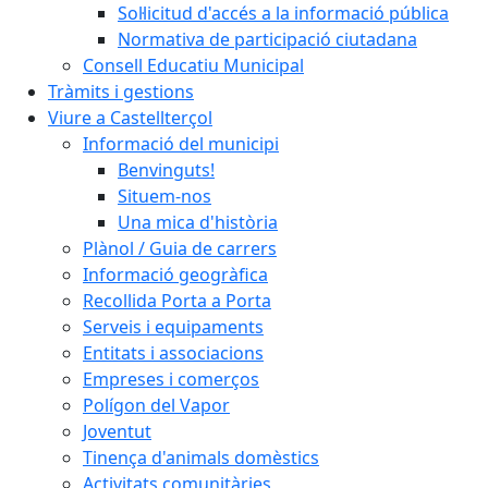
Sol·licitud d'accés a la informació pública
Normativa de participació ciutadana
Consell Educatiu Municipal
Tràmits i gestions
Viure a Castellterçol
Informació del municipi
Benvinguts!
Situem-nos
Una mica d'història
Plànol / Guia de carrers
Informació geogràfica
Recollida Porta a Porta
Serveis i equipaments
Entitats i associacions
Empreses i comerços
Polígon del Vapor
Joventut
Tinença d'animals domèstics
Activitats comunitàries