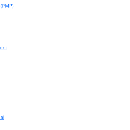
 (PMP)
moni
al