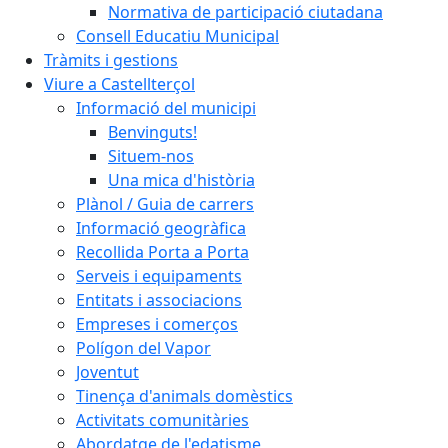
Normativa de participació ciutadana
Consell Educatiu Municipal
Tràmits i gestions
Viure a Castellterçol
Informació del municipi
Benvinguts!
Situem-nos
Una mica d'història
Plànol / Guia de carrers
Informació geogràfica
Recollida Porta a Porta
Serveis i equipaments
Entitats i associacions
Empreses i comerços
Polígon del Vapor
Joventut
Tinença d'animals domèstics
Activitats comunitàries
Abordatge de l'edatisme