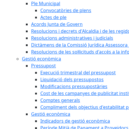
Ple Municipal
Convocatòries de plens
Actes de ple
Acords Junta de Govern
Resolucions i decrets d'Alcaldia i de les regid
Resolucions administratives i judicials
Dictàmens de la Comissió Jurídica Assessora 
Resolucions de les sol·licituds d'accés a la in
Gestió econòmica
Pressupost
Execució trimestral del pressupost
Liquidació dels pressupostos
Modificacions pressupostàries
Cost de les campanyes de publicitat insti
Comptes generals
Compliment dels objectius d'estabilitat 
Gestió econòmica
Indicadors de gestió econòmica
Període Mitjà de Pagament a Proveïdors