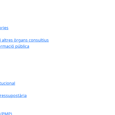
ories
i altres òrgans consultius
formació pública
tucional
pressupostària
 (PMP)