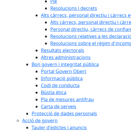
Ple
Resolucions i decrets
Alts càrrecs, personal directiu i càrrecs 
Alts càrrecs, personal directiu i càrr
Personal directiu, càrrecs de confia
Resolucions relatives a les declaracio
Resolucions sobre el règim d'incompat
Resultats electorals
Altres administracions
Bon govern i integritat pública
Portal Govern Obert
Informació pública
Codi de conducta
Bústia ètica
Pla de mesures antifrau
Carta de serveis
Protecció de dades personals
Acció de govern
Tauler d'edictes i anuncis