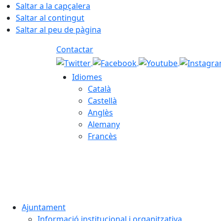
Saltar a la capçalera
Saltar al contingut
Saltar al peu de pàgina
Contactar
Idiomes
Català
Castellà
Anglès
Alemany
Francès
06.08.2026 | 16:21
Ajuntament
Informació institucional i organitzativa