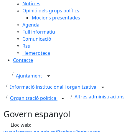
Notícies
Opinió dels grups polítics
Mocions presentades
Agenda
Full informatiu
Comunicació
Rss
Hemeroteca
Contacte
Ajuntament
Informació institucional i organitzativa
Altres administracions
Organització política
Govern espanyol
Lloc web: