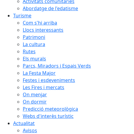
Activitats comunitàries
Abordatge de l'edatisme
Turisme
Com s'hi arriba
Llocs interessants
Patrimoni
La cultura
Rutes
Els murals
Parcs, Miradors i Espais Verds
La Festa Major
Festes i esdeveniments
Les Fires i mercats
On menjar
On dormir
Predicció meteorològica
Webs d'interès turístic
Actualitat
Avisos