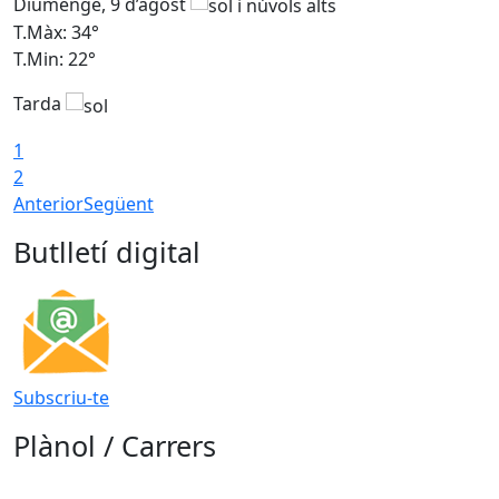
Diumenge, 9 d’agost
D
T.Màx: 34°
T
T.Min: 22°
T
Tarda
T
1
2
Anterior
Següent
Butlletí digital
Subscriu-te
Plànol / Carrers