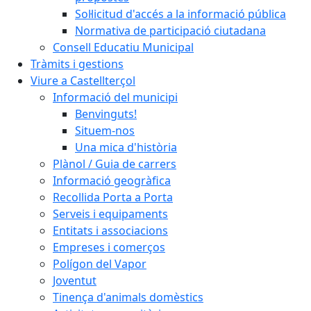
Sol·licitud d'accés a la informació pública
Normativa de participació ciutadana
Consell Educatiu Municipal
Tràmits i gestions
Viure a Castellterçol
Informació del municipi
Benvinguts!
Situem-nos
Una mica d'història
Plànol / Guia de carrers
Informació geogràfica
Recollida Porta a Porta
Serveis i equipaments
Entitats i associacions
Empreses i comerços
Polígon del Vapor
Joventut
Tinença d'animals domèstics