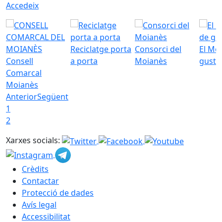
Accedeix
Reciclatge porta
Consorci del
El Mo
Consell
a porta
Moianès
gust
Comarcal
Moianès
Anterior
Següent
1
2
Xarxes socials:
Crèdits
Contactar
Protecció de dades
Avís legal
Accessibilitat