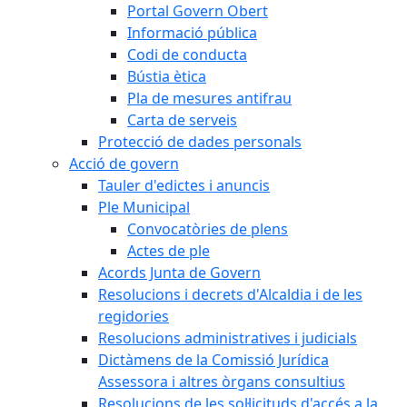
Portal Govern Obert
Informació pública
Codi de conducta
Bústia ètica
Pla de mesures antifrau
Carta de serveis
Protecció de dades personals
Acció de govern
Tauler d'edictes i anuncis
Ple Municipal
Convocatòries de plens
Actes de ple
Acords Junta de Govern
Resolucions i decrets d'Alcaldia i de les
regidories
Resolucions administratives i judicials
Dictàmens de la Comissió Jurídica
Assessora i altres òrgans consultius
Resolucions de les sol·licituds d'accés a la