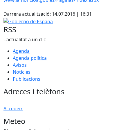
www.lamoncloa.gob.es/Paginas/index.aspx
Facebook
X
Darrera actualització: 14.07.2016 | 16:31
Gobierno de España
RSS
L'actualitat a un clic
Agenda
Agenda política
Avisos
Notícies
Publicacions
Adreces i telèfons
Accedeix
Meteo