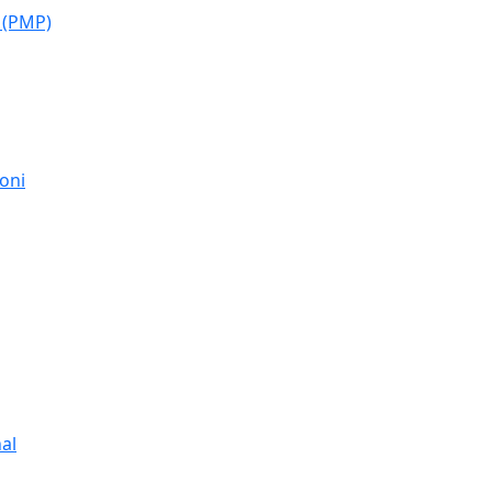
 (PMP)
moni
al