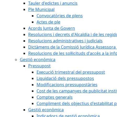
Tauler d'edictes i anuncis
Ple Municipal
Convocatòries de plens
Actes de ple
Acords Junta de Govern
Resolucions i decrets d'Alcaldia i de les regid
Resolucions administratives i judicials
Dictàmens de la Comissió Jurídica Assessora 
Resolucions de les sol·licituds d'accés a la in
Gestió econòmica
Pressupost
Execució trimestral del pressupost
Liquidació dels pressupostos
Modificacions pressupostàries
Cost de les campanyes de publicitat insti
Comptes generals
Compliment dels objectius d'estabilitat 
Gestió econòmica
Indicadors de gestió econòmica