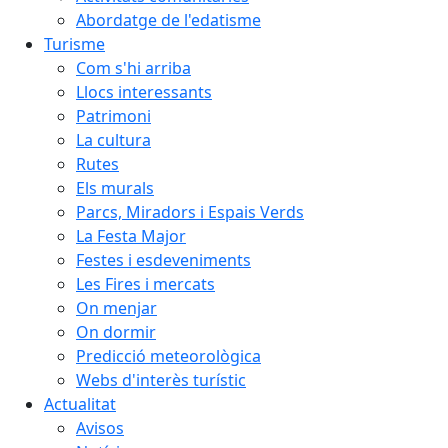
Abordatge de l'edatisme
Turisme
Com s'hi arriba
Llocs interessants
Patrimoni
La cultura
Rutes
Els murals
Parcs, Miradors i Espais Verds
La Festa Major
Festes i esdeveniments
Les Fires i mercats
On menjar
On dormir
Predicció meteorològica
Webs d'interès turístic
Actualitat
Avisos