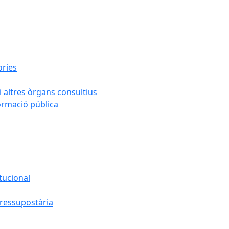
ories
i altres òrgans consultius
formació pública
tucional
pressupostària