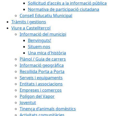
Sol·licitud d'accés a la informació pública
Normativa de participació ciutadana
Consell Educatiu Municipal
Tràmits i gestions
Viure a Castellterçol
Informació del municipi
Benvinguts!
Situem-nos
Una mica d'història
Plànol / Guia de carrers
Informació geogràfica
Recollida Porta a Porta
Serveis i equipaments
Entitats i associacions
Empreses i comerços
Polígon del Vapor
Joventut
Tinença d'animals domèstics
Activitats comunitàries