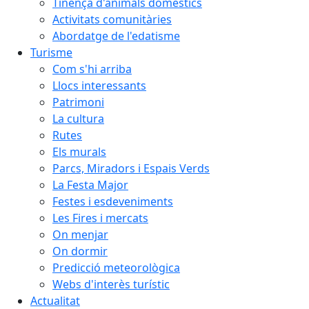
Tinença d'animals domèstics
Activitats comunitàries
Abordatge de l'edatisme
Turisme
Com s'hi arriba
Llocs interessants
Patrimoni
La cultura
Rutes
Els murals
Parcs, Miradors i Espais Verds
La Festa Major
Festes i esdeveniments
Les Fires i mercats
On menjar
On dormir
Predicció meteorològica
Webs d'interès turístic
Actualitat