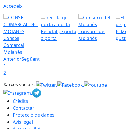
Accedeix
Reciclatge porta
Consorci del
El Mo
Consell
a porta
Moianès
gust
Comarcal
Moianès
Anterior
Següent
1
2
Xarxes socials:
Crèdits
Contactar
Protecció de dades
Avís legal
Accessibilitat