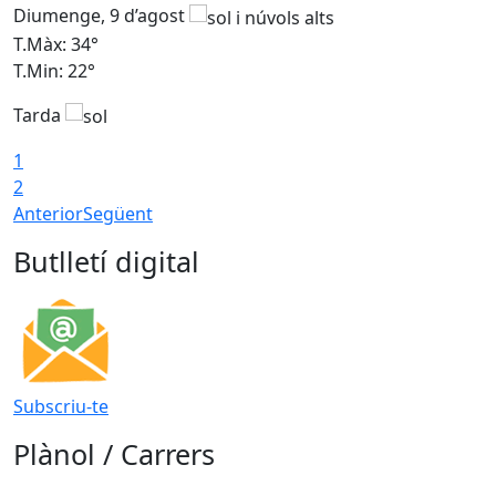
Diumenge, 9 d’agost
D
T.Màx: 34°
T
T.Min: 22°
T
Tarda
T
1
2
Anterior
Següent
Butlletí digital
Subscriu-te
Plànol / Carrers