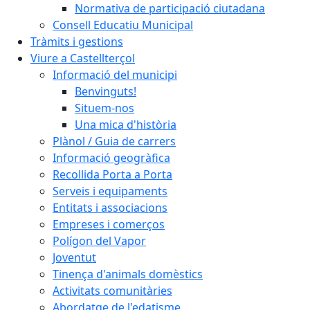
Normativa de participació ciutadana
Consell Educatiu Municipal
Tràmits i gestions
Viure a Castellterçol
Informació del municipi
Benvinguts!
Situem-nos
Una mica d'història
Plànol / Guia de carrers
Informació geogràfica
Recollida Porta a Porta
Serveis i equipaments
Entitats i associacions
Empreses i comerços
Polígon del Vapor
Joventut
Tinença d'animals domèstics
Activitats comunitàries
Abordatge de l'edatisme