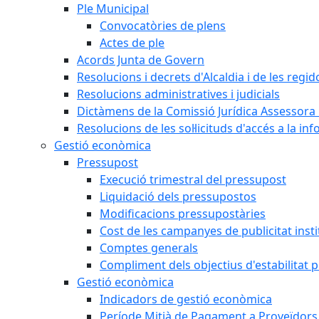
Ple Municipal
Convocatòries de plens
Actes de ple
Acords Junta de Govern
Resolucions i decrets d'Alcaldia i de les regid
Resolucions administratives i judicials
Dictàmens de la Comissió Jurídica Assessora 
Resolucions de les sol·licituds d'accés a la in
Gestió econòmica
Pressupost
Execució trimestral del pressupost
Liquidació dels pressupostos
Modificacions pressupostàries
Cost de les campanyes de publicitat insti
Comptes generals
Compliment dels objectius d'estabilitat 
Gestió econòmica
Indicadors de gestió econòmica
Període Mitjà de Pagament a Proveïdors