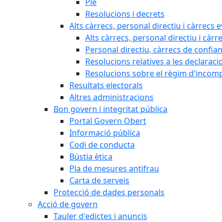
Ple
Resolucions i decrets
Alts càrrecs, personal directiu i càrrecs 
Alts càrrecs, personal directiu i càrr
Personal directiu, càrrecs de confia
Resolucions relatives a les declaracio
Resolucions sobre el règim d'incompat
Resultats electorals
Altres administracions
Bon govern i integritat pública
Portal Govern Obert
Informació pública
Codi de conducta
Bústia ètica
Pla de mesures antifrau
Carta de serveis
Protecció de dades personals
Acció de govern
Tauler d'edictes i anuncis