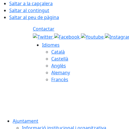
Saltar a la capçalera
Saltar al contingut
Saltar al peu de pàgina
Contactar
Idiomes
Català
Castellà
Anglès
Alemany
Francès
07.08.2026 | 03:48
Ajuntament
Informació institucional i organitzativa