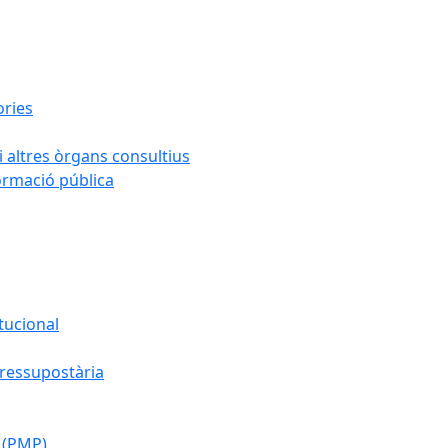
ories
i altres òrgans consultius
formació pública
tucional
pressupostària
 (PMP)