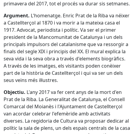
primavera del 2017, tot el procés va durar sis setmanes.
Argument.
L'homenatge. Enric Prat de la Riba va néixer
a Castellterçol al 1870 i va morir a la mateixa casa el
1917. Advocat, periodista i polític. Va ser el primer
president de la Mancomunitat de Catalunya i un dels
principals impulsors del catalanisme que va ressorgir a
finals del segle XIX i principis del XX. El mural explica la
seva vida i la seva obra a través d'elements biogràfics.
A través de les imatges, els visitants poden conèixer
part de la història de Castellterçol i qui va ser un dels
seus veïns més il·lustres.
Objectiu.
L'any 2017 va fer cent anys de la mort d'en
Prat de la Riba. La Generalitat de Catalunya, el Consell
Comarcal del Moianès i l'Ajuntament de Castellterçol
van acordar celebrar l'efemèride amb activitats
diverses. La regidoria de Cultura va proposar dedicar al
polític la sala de plens, un dels espais centrals de la casa