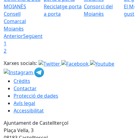
Reciclatge porta
Consorci del
El Mo
Consell
a porta
Moianès
gust
Comarcal
Moianès
Anterior
Següent
1
2
Xarxes socials:
Crèdits
Contactar
Protecció de dades
Avís legal
Accessibilitat
Ajuntament de Castellterçol
Plaça Vella, 3
08183 Castellterçol