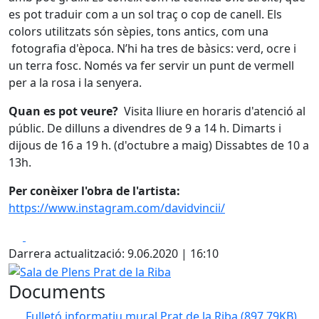
es pot traduir com a un sol traç o cop de canell. Els
colors utilitzats són sèpies, tons antics, com una
fotografia d'època. N’hi ha tres de bàsics: verd, ocre i
un terra fosc. Només va fer servir un punt de vermell
per a la rosa i la senyera.
Quan es pot veure?
Visita lliure en horaris d'atenció al
públic. De dilluns a divendres de 9 a 14 h. Dimarts i
dijous de 16 a 19 h. (d'octubre a maig) Dissabtes de 10 a
13h.
Per conèixer l'obra de l'artista:
https://www.instagram.com/davidvincii/
Facebook
X
Darrera actualització: 9.06.2020 | 16:10
Sala de Plens Prat de la Riba
Documents
Fulletó informatiu mural Prat de la Riba
(897.79KB)