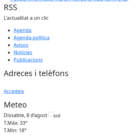
RSS
L'actualitat a un clic
Agenda
Agenda política
Avisos
Notícies
Publicacions
Adreces i telèfons
Accedeix
Meteo
Dissabte, 8 d’agost
D
T.Màx: 33°
T
T.Min: 18°
T