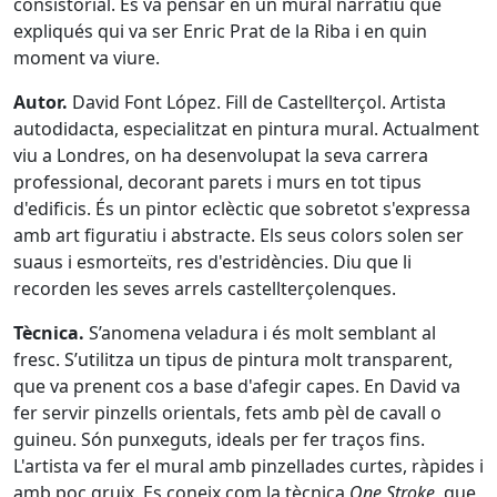
consistorial. Es va pensar en un mural narratiu que
expliqués qui va ser Enric Prat de la Riba i en quin
moment va viure.
Autor.
David Font López. Fill de Castellterçol. Artista
autodidacta, especialitzat en pintura mural. Actualment
viu a Londres, on ha desenvolupat la seva carrera
professional, decorant parets i murs en tot tipus
d'edificis. És un pintor eclèctic que sobretot s'expressa
amb art figuratiu i abstracte. Els seus colors solen ser
suaus i esmorteïts, res d'estridències. Diu que li
recorden les seves arrels castellterçolenques.
Tècnica.
S’anomena veladura i és molt semblant al
fresc. S’utilitza un tipus de pintura molt transparent,
que va prenent cos a base d'afegir capes. En David va
fer servir pinzells orientals, fets amb pèl de cavall o
guineu. Són punxeguts, ideals per fer traços fins.
L'artista va fer el mural amb pinzellades curtes, ràpides i
amb poc gruix. Es coneix com la tècnica
One Stroke
, que