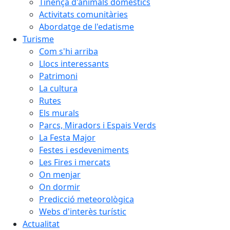
Tinença d'animals domèstics
Activitats comunitàries
Abordatge de l'edatisme
Turisme
Com s'hi arriba
Llocs interessants
Patrimoni
La cultura
Rutes
Els murals
Parcs, Miradors i Espais Verds
La Festa Major
Festes i esdeveniments
Les Fires i mercats
On menjar
On dormir
Predicció meteorològica
Webs d'interès turístic
Actualitat