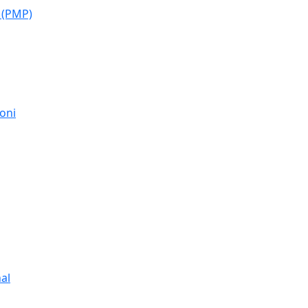
 (PMP)
moni
al