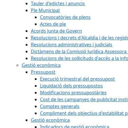
Tauler d'edictes i anuncis
Ple Municipal
Convocatòries de plens
Actes de ple
Acords Junta de Govern
Resolucions i decrets d'Alcaldia i de les regid
Resolucions administratives i judicials
Dictàmens de la Comissió Jurídica Assessora 
Resolucions de les sol·licituds d'accés a la in
Gestió econòmica
Pressupost
Execució trimestral del pressupost
Liquidació dels pressupostos
Modificacions pressupostàries
Cost de les campanyes de publicitat insti
Comptes generals
Compliment dels objectius d'estabilitat 
Gestió econòmica
Indicadors de gestió econòmica