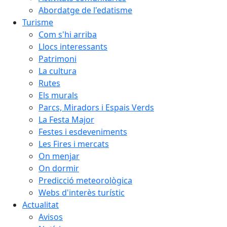
Abordatge de l'edatisme
Turisme
Com s'hi arriba
Llocs interessants
Patrimoni
La cultura
Rutes
Els murals
Parcs, Miradors i Espais Verds
La Festa Major
Festes i esdeveniments
Les Fires i mercats
On menjar
On dormir
Predicció meteorològica
Webs d'interès turístic
Actualitat
Avisos