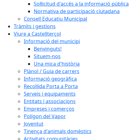
Sol·licitud d'accés a la informació pública
Normativa de participació ciutadana
Consell Educatiu Municipal
Tràmits i gestions
Viure a Castellterçol
Informació del municipi
Benvinguts!
Situem-nos
Una mica d'història
Plànol / Guia de carrers
Informació geogràfica
Recollida Porta a Porta
Serveis i equipaments
Entitats i associacions
Empreses i comerços
Polígon del Vapor
Joventut
Tinença d'animals domèstics
Activitats comunitàries