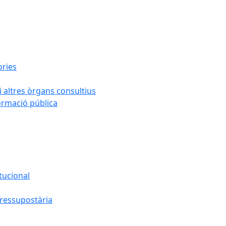
ories
i altres òrgans consultius
formació pública
tucional
pressupostària