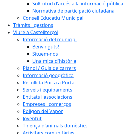
Sol·licitud d'accés a la informació pública
Normativa de participació ciutadana
Consell Educatiu Municipal
Tràmits i gestions
Viure a Castellterçol
Informació del municipi
Benvinguts!
Situem-nos
Una mica d'història
Plànol / Guia de carrers
Informació geogràfica
Recollida Porta a Porta
Serveis i equipaments
Entitats i associacions
Empreses i comerços
Polígon del Vapor
Joventut
Tinença d'animals domèstics
Activitats comunitàries