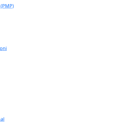
 (PMP)
moni
al