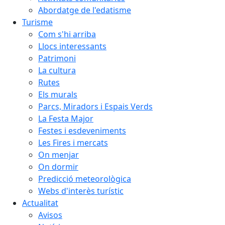
Abordatge de l'edatisme
Turisme
Com s'hi arriba
Llocs interessants
Patrimoni
La cultura
Rutes
Els murals
Parcs, Miradors i Espais Verds
La Festa Major
Festes i esdeveniments
Les Fires i mercats
On menjar
On dormir
Predicció meteorològica
Webs d'interès turístic
Actualitat
Avisos