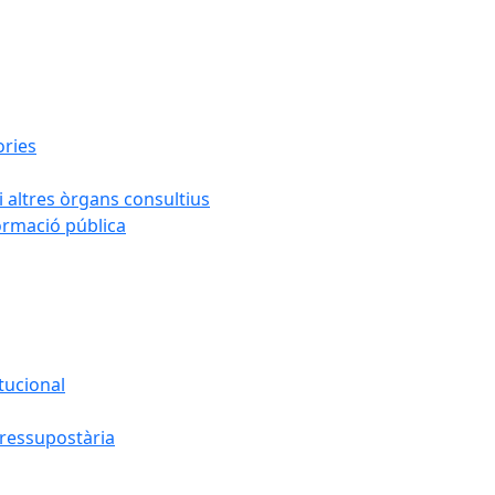
ories
i altres òrgans consultius
formació pública
tucional
pressupostària