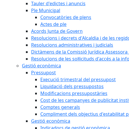
Tauler d'edictes i anuncis
Ple Municipal
Convocatòries de plens
Actes de ple
Acords Junta de Govern
Resolucions i decrets d'Alcaldia i de les regid
Resolucions administratives i judicials
Dictàmens de la Comissió Jurídica Assessora 
Resolucions de les sol·licituds d'accés a la in
Gestió econòmica
Pressupost
Execució trimestral del pressupost
Liquidació dels pressupostos
Modificacions pressupostàries
Cost de les campanyes de publicitat insti
Comptes generals
Compliment dels objectius d'estabilitat 
Gestió econòmica
Indicadors de gestió econòmica