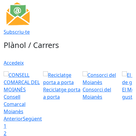
Subscriu-te
Plànol / Carrers
Accedeix
Reciclatge porta
Consorci del
El Mo
Consell
a porta
Moianès
gust
Comarcal
Moianès
Anterior
Següent
1
2