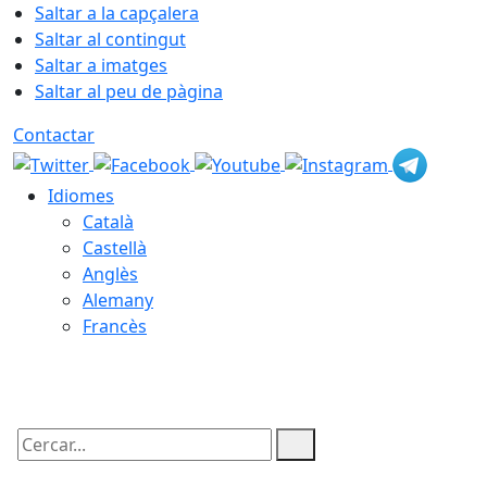
Saltar a la capçalera
Saltar al contingut
Saltar a imatges
Saltar al peu de pàgina
Contactar
Idiomes
Català
Castellà
Anglès
Alemany
Francès
06.08.2026 | 06:52
Cercar: