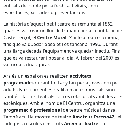
entitats del poble per a fer-hi activitats, com
espectacles, xerrades o presentacions.
La història d'aquest petit teatre es remunta al 1862,
quan es va crear un lloc de trobada per a la població de
Castellterçol, el
Centre Moral
. S’hi feia teatre i cinema,
fins que va quedar obsolet i es tancar al 1996. Durant
una llarga dècada l'equipament va quedar inactiu. Fins
que es va restaurar i posar al dia. Al febrer del 2007 es
va tornar a inaugurar.
Ara és un espai on es realitzen
activitats
programades
durant tot l'any tan per a joves com per
adults. No solament es realitzen actes musicals sinó
també infantils, teatrals i altres relacionats amb les arts
escèniques. Amb el nom de El Centru, organitza una
programació professional
de teatre música i dansa.
També acull la mostra de teatre
Amateur Escena42
, el
cicle per a escoles i instituts
Anem al Teatre
i la