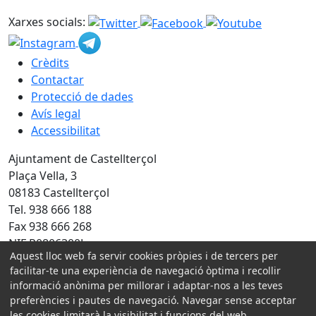
Xarxes socials:
Crèdits
Contactar
Protecció de dades
Avís legal
Accessibilitat
Ajuntament de Castellterçol
Plaça Vella, 3
08183 Castellterçol
Tel. 938 666 188
Fax 938 666 268
NIF P0806300J
Aquest lloc web fa servir cookies pròpies i de tercers per
Amb la col·laboració de:
facilitar-te una experiència de navegació òptima i recollir
informació anònima per millorar i adaptar-nos a les teves
preferències i pautes de navegació. Navegar sense acceptar
les cookies limitarà la visibilitat i funcions del web.