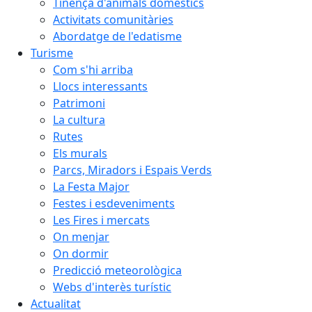
Tinença d'animals domèstics
Activitats comunitàries
Abordatge de l'edatisme
Turisme
Com s'hi arriba
Llocs interessants
Patrimoni
La cultura
Rutes
Els murals
Parcs, Miradors i Espais Verds
La Festa Major
Festes i esdeveniments
Les Fires i mercats
On menjar
On dormir
Predicció meteorològica
Webs d'interès turístic
Actualitat