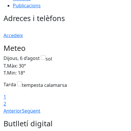
Publicacions
Adreces i telèfons
Accedeix
Meteo
Dijous, 6 d’agost
D
T.Màx: 30°
T
T.Min: 18°
T
Tarda
T
1
2
Anterior
Següent
Butlletí digital