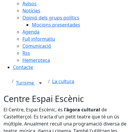
Avisos
Notícies
Opinió dels grups polítics
Mocions presentades
Agenda
Full informatiu
Comunicació
Rss
Hemeroteca
Contacte
La cultura
Turisme
Centre Espai Escènic
El Centre, Espai Escènic, és
l'àgora cultural
de
Castellterçol. Es tracta d'un petit teatre que té un ús
múltiple. Anualment recull una programació diversa de
teatre, música, dansa i cinema. També l'utilitzen les