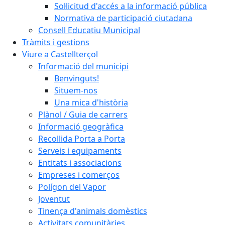
Sol·licitud d'accés a la informació pública
Normativa de participació ciutadana
Consell Educatiu Municipal
Tràmits i gestions
Viure a Castellterçol
Informació del municipi
Benvinguts!
Situem-nos
Una mica d'història
Plànol / Guia de carrers
Informació geogràfica
Recollida Porta a Porta
Serveis i equipaments
Entitats i associacions
Empreses i comerços
Polígon del Vapor
Joventut
Tinença d'animals domèstics
Activitats comunitàries