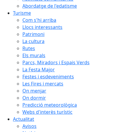
Abordatge de l'edatisme
Turisme
Com s'hi arriba
Llocs interessants
Patrimoni
La cultura
Rutes
Els murals
Parcs, Miradors i Espais Verds
La Festa Major
Festes i esdeveniments
Les Fires i mercats
On menjar
On dormir
Predicció meteorològica
Webs d'interès turístic
Actualitat
Avisos