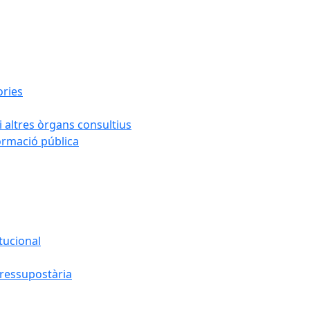
ories
i altres òrgans consultius
formació pública
tucional
pressupostària