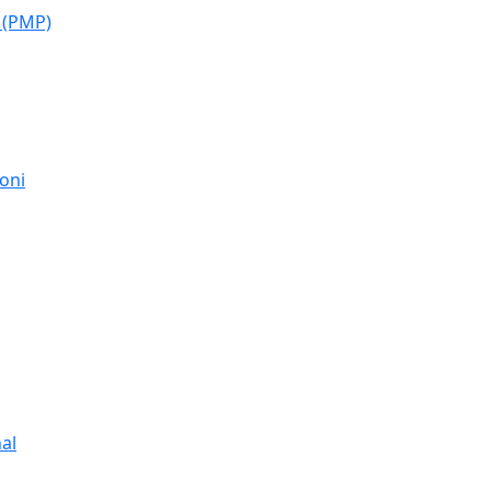
 (PMP)
moni
al