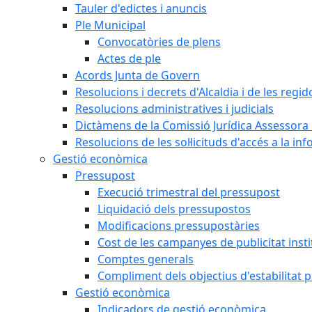
Tauler d'edictes i anuncis
Ple Municipal
Convocatòries de plens
Actes de ple
Acords Junta de Govern
Resolucions i decrets d'Alcaldia i de les regid
Resolucions administratives i judicials
Dictàmens de la Comissió Jurídica Assessora 
Resolucions de les sol·licituds d'accés a la in
Gestió econòmica
Pressupost
Execució trimestral del pressupost
Liquidació dels pressupostos
Modificacions pressupostàries
Cost de les campanyes de publicitat insti
Comptes generals
Compliment dels objectius d'estabilitat 
Gestió econòmica
Indicadors de gestió econòmica