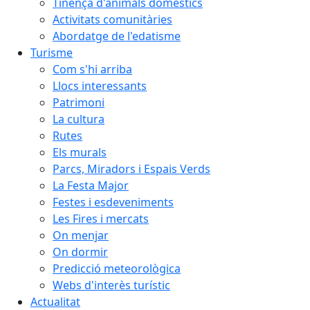
Tinença d'animals domèstics
Activitats comunitàries
Abordatge de l'edatisme
Turisme
Com s'hi arriba
Llocs interessants
Patrimoni
La cultura
Rutes
Els murals
Parcs, Miradors i Espais Verds
La Festa Major
Festes i esdeveniments
Les Fires i mercats
On menjar
On dormir
Predicció meteorològica
Webs d'interès turístic
Actualitat