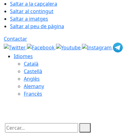
Saltar a la capçalera
Saltar al contingut
Saltar a imatges
Saltar al peu de pàgina
Contactar
Idiomes
Català
Castellà
Anglès
Alemany
Francès
07.08.2026 | 20:26
Cercar: