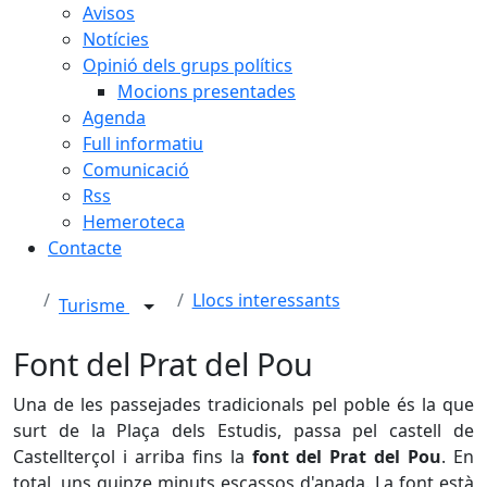
Avisos
Notícies
Opinió dels grups polítics
Mocions presentades
Agenda
Full informatiu
Comunicació
Rss
Hemeroteca
Contacte
Llocs interessants
Turisme
Font del Prat del Pou
Una de les passejades tradicionals pel poble és la que
surt de la Plaça dels Estudis, passa pel castell de
Castellterçol i arriba fins la
font del Prat del Pou
. En
total, uns quinze minuts escassos d'anada. La font està