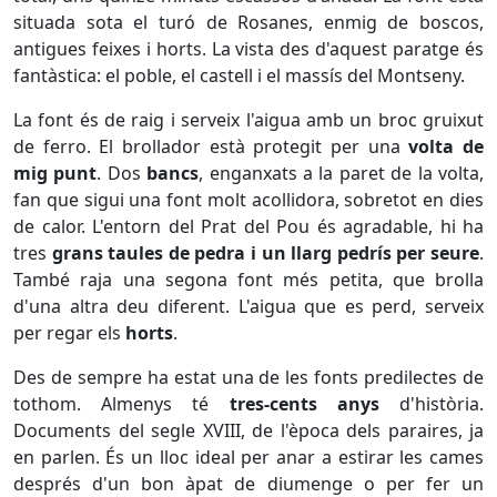
situada sota el turó de Rosanes, enmig de boscos,
antigues feixes i horts. La vista des d'aquest paratge és
fantàstica: el poble, el castell i el massís del Montseny.
La font és de raig i serveix l'aigua amb un broc gruixut
de ferro. El brollador està protegit per una
volta de
mig punt
. Dos
bancs
, enganxats a la paret de la volta,
fan que sigui una font molt acollidora, sobretot en dies
de calor. L'entorn del Prat del Pou és agradable, hi ha
tres
grans taules de pedra i un llarg pedrís per seure
.
També raja una segona font més petita, que brolla
d'una altra deu diferent. L'aigua que es perd, serveix
per regar els
horts
.
Des de sempre ha estat una de les fonts predilectes de
tothom. Almenys té
tres-cents anys
d'història.
Documents del segle XVIII, de l'època dels paraires, ja
en parlen. És un lloc ideal per anar a estirar les cames
després d'un bon àpat de diumenge o per fer un