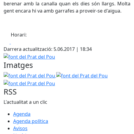
berenar amb la canalla quan els dies són llargs. Molta
gent encara hi va amb garrafes a proveïr-se d'aigua.
Horari:
Facebook
X
Darrera actualització: 5.06.2017 | 18:34
font del Prat del Pou
Imatges
font del Prat del Pou
font del Prat del Pou
font del Pr
RSS
L'actualitat a un clic
Agenda
Agenda política
Avisos