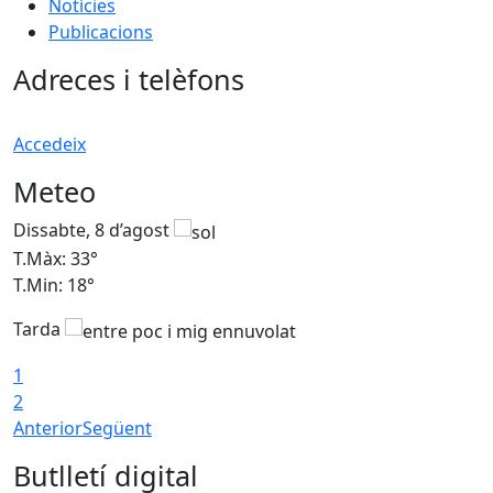
Notícies
Publicacions
Adreces i telèfons
Accedeix
Meteo
Dissabte, 8 d’agost
D
T.Màx: 33°
T
T.Min: 18°
T
Tarda
1
2
Anterior
Següent
Butlletí digital