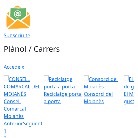
Subscriu-te
Plànol / Carrers
Accedeix
Reciclatge porta
Consorci del
El Mo
Consell
a porta
Moianès
gust
Comarcal
Moianès
Anterior
Següent
1