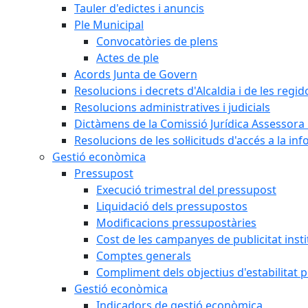
Tauler d'edictes i anuncis
Ple Municipal
Convocatòries de plens
Actes de ple
Acords Junta de Govern
Resolucions i decrets d'Alcaldia i de les regid
Resolucions administratives i judicials
Dictàmens de la Comissió Jurídica Assessora 
Resolucions de les sol·licituds d'accés a la in
Gestió econòmica
Pressupost
Execució trimestral del pressupost
Liquidació dels pressupostos
Modificacions pressupostàries
Cost de les campanyes de publicitat insti
Comptes generals
Compliment dels objectius d'estabilitat 
Gestió econòmica
Indicadors de gestió econòmica