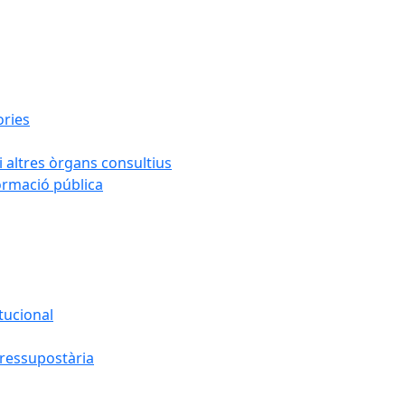
ories
i altres òrgans consultius
formació pública
tucional
pressupostària