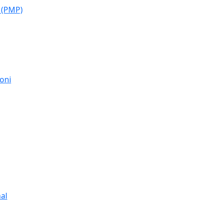
 (PMP)
moni
al