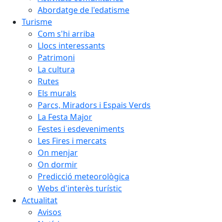
Abordatge de l'edatisme
Turisme
Com s'hi arriba
Llocs interessants
Patrimoni
La cultura
Rutes
Els murals
Parcs, Miradors i Espais Verds
La Festa Major
Festes i esdeveniments
Les Fires i mercats
On menjar
On dormir
Predicció meteorològica
Webs d'interès turístic
Actualitat
Avisos