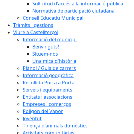
Sol·licitud d'accés a la informació pública
Normativa de participació ciutadana
Consell Educatiu Municipal
Tràmits i gestions
Viure a Castellterçol
Informació del municipi
Benvinguts!
Situem-nos
Una mica d'història
Plànol / Guia de carrers
Informació geogràfica
Recollida Porta a Porta
Serveis i equipaments
Entitats i associacions
Empreses i comerços
Polígon del Vapor
Joventut
Tinença d'animals domèstics
Activitats comunitàries