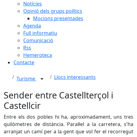
Notícies
Opinió dels grups polítics
Mocions presentades
Agenda
Full informatiu
Comunicació
Rss
Hemeroteca
Contacte
Llocs interessants
Turisme
Sender entre Castellterçol i
Castellcir
Entre els dos pobles hi ha, aproximadament, uns tres
quilòmetres de distància. Paral·lel a la carretera, s'ha
arranjat un camí per a la gent que vol fer el recorregut