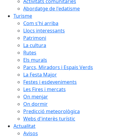
Activitats comunitàries
Abordatge de l'edatisme
Turisme
Com s'hi arriba
Llocs interessants
Patrimoni
La cultura
Rutes
Els murals
Parcs, Miradors i Espais Verds
La Festa Major
Festes i esdeveniments
Les Fires i mercats
On menjar
On dormir
Predicció meteorològica
Webs d'interès turístic
Actualitat
Avisos