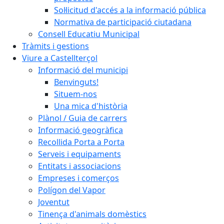
Sol·licitud d'accés a la informació pública
Normativa de participació ciutadana
Consell Educatiu Municipal
Tràmits i gestions
Viure a Castellterçol
Informació del municipi
Benvinguts!
Situem-nos
Una mica d'història
Plànol / Guia de carrers
Informació geogràfica
Recollida Porta a Porta
Serveis i equipaments
Entitats i associacions
Empreses i comerços
Polígon del Vapor
Joventut
Tinença d'animals domèstics