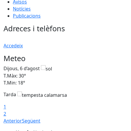
Avisos
Notícies
Publicacions
Adreces i telèfons
Accedeix
Meteo
Dijous, 6 d’agost
D
T.Màx: 30°
T
T.Min: 18°
T
Tarda
T
1
2
Anterior
Següent