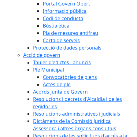
Portal Govern Obert
Informació pública
Codi de conducta
Bústia ètica
Pla de mesures antifrau
Carta de serveis
Protecció de dades personals
Acció de govern
Tauler d'edictes i anuncis
Ple Municipal
Convocatòries de plens
Actes de ple
Acords Junta de Govern
Resolucions i decrets d'Alcaldia i de les
regidories
Resolucions administratives i judicials
Dictàmens de la Comissió Jurídica
Assessora i altres òrgans consultius
Resolucions de les sol·licituds d'accés a la