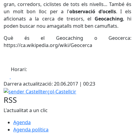
gran, corredors, ciclistes de tots els nivells... També és
un molt bon lloc per a l'
observació d'ocells
. I els
aficionats a la cerca de tresors, el
Geocaching
, hi
poden buscar nou amagatalls molt ben camuflats.
Què és el Geocaching o Geocerca:
https://ca.wikipedia.org/wiki/Geocerca
Horari:
Facebook
X
Darrera actualització: 20.06.2017 | 00:23
sender Castellterçol-Castellcir
RSS
L'actualitat a un clic
Agenda
Agenda política