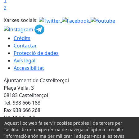
1
2
Xarxes socials:
Crèdits
Contactar
Protecció de dades
Avís legal
Accessibilitat
Ajuntament de Castellterçol
Plaça Vella, 3
08183 Castellterçol
Tel. 938 666 188
Fax 938 666 268
NIF P0806300J
Aquest lloc web fa servir cookies pròpies i de tercers per
facilitar-te una experiència de navegació òptima i recollir
Amb la col·laboració de:
informació anònima per millorar i adaptar-nos a les teves