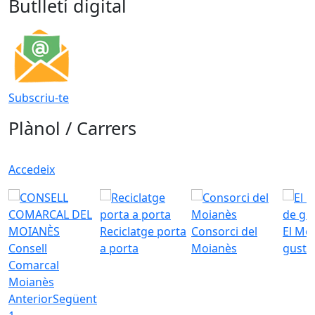
Butlletí digital
Subscriu-te
Plànol / Carrers
Accedeix
Reciclatge porta
Consorci del
El Mo
Consell
a porta
Moianès
gust
Comarcal
Moianès
Anterior
Següent