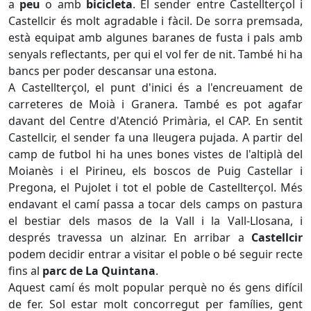
a
peu
o amb
bicicleta
. El sender entre Castellterçol i
Castellcir és molt agradable i fàcil. De sorra premsada,
està equipat amb algunes baranes de fusta i pals amb
senyals reflectants, per qui el vol fer de nit. També hi ha
bancs per poder descansar una estona.
A Castellterçol, el punt d'inici és a l'encreuament de
carreteres de Moià i Granera. També es pot agafar
davant del Centre d'Atenció Primària, el CAP. En sentit
Castellcir, el sender fa una lleugera pujada. A partir del
camp de futbol hi ha unes bones vistes de l'altiplà del
Moianès i el Pirineu, els boscos de Puig Castellar i
Pregona, el Pujolet i tot el poble de Castellterçol. Més
endavant el camí passa a tocar dels camps on pastura
el bestiar dels masos de la Vall i la Vall-Llosana, i
després travessa un alzinar. En arribar a
Castellcir
podem decidir entrar a visitar el poble o bé seguir recte
fins al
parc de La Quintana
.
Aquest camí és molt popular perquè no és gens difícil
de fer. Sol estar molt concorregut per famílies, gent