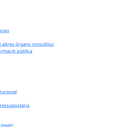
ories
i altres òrgans consultius
formació pública
tucional
pressupostària
 (PMP)