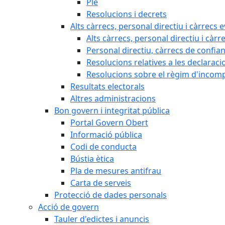
Ple
Resolucions i decrets
Alts càrrecs, personal directiu i càrrecs 
Alts càrrecs, personal directiu i càrr
Personal directiu, càrrecs de confia
Resolucions relatives a les declaracio
Resolucions sobre el règim d'incompat
Resultats electorals
Altres administracions
Bon govern i integritat pública
Portal Govern Obert
Informació pública
Codi de conducta
Bústia ètica
Pla de mesures antifrau
Carta de serveis
Protecció de dades personals
Acció de govern
Tauler d'edictes i anuncis