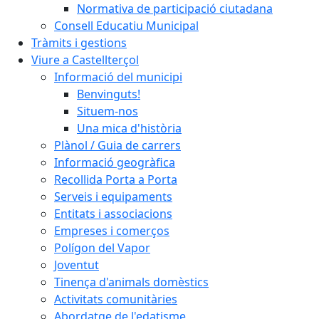
Normativa de participació ciutadana
Consell Educatiu Municipal
Tràmits i gestions
Viure a Castellterçol
Informació del municipi
Benvinguts!
Situem-nos
Una mica d'història
Plànol / Guia de carrers
Informació geogràfica
Recollida Porta a Porta
Serveis i equipaments
Entitats i associacions
Empreses i comerços
Polígon del Vapor
Joventut
Tinença d'animals domèstics
Activitats comunitàries
Abordatge de l'edatisme