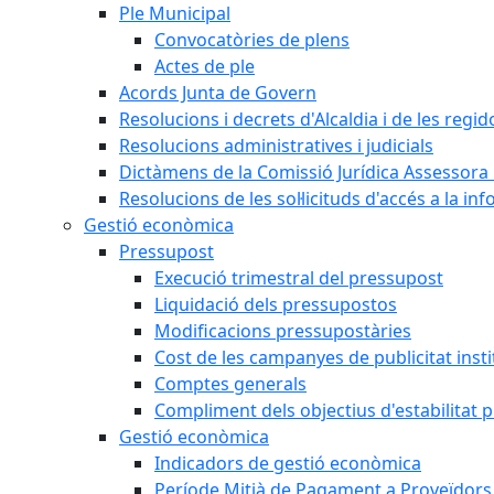
Ple Municipal
Convocatòries de plens
Actes de ple
Acords Junta de Govern
Resolucions i decrets d'Alcaldia i de les regid
Resolucions administratives i judicials
Dictàmens de la Comissió Jurídica Assessora 
Resolucions de les sol·licituds d'accés a la in
Gestió econòmica
Pressupost
Execució trimestral del pressupost
Liquidació dels pressupostos
Modificacions pressupostàries
Cost de les campanyes de publicitat insti
Comptes generals
Compliment dels objectius d'estabilitat 
Gestió econòmica
Indicadors de gestió econòmica
Període Mitjà de Pagament a Proveïdors