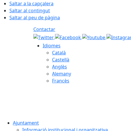
Saltar a la capçalera
Saltar al contingut
Saltar al peu de pàgina
Contactar
Idiomes
Català
Castellà
Anglès
Alemany
Francès
07.08.2026 | 03:22
Ajuntament
Informació institucional i organitzativa