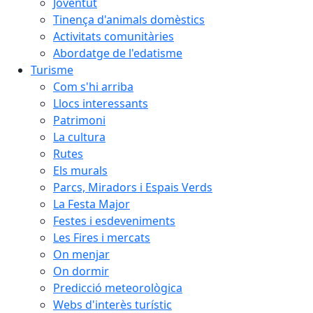
Joventut
Tinença d'animals domèstics
Activitats comunitàries
Abordatge de l'edatisme
Turisme
Com s'hi arriba
Llocs interessants
Patrimoni
La cultura
Rutes
Els murals
Parcs, Miradors i Espais Verds
La Festa Major
Festes i esdeveniments
Les Fires i mercats
On menjar
On dormir
Predicció meteorològica
Webs d'interès turístic