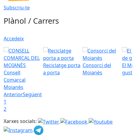
Subscriu-te
Plànol / Carrers
Accedeix
Reciclatge porta
Consorci del
El Mo
Consell
a porta
Moianès
gust
Comarcal
Moianès
Anterior
Següent
1
2
Xarxes socials: