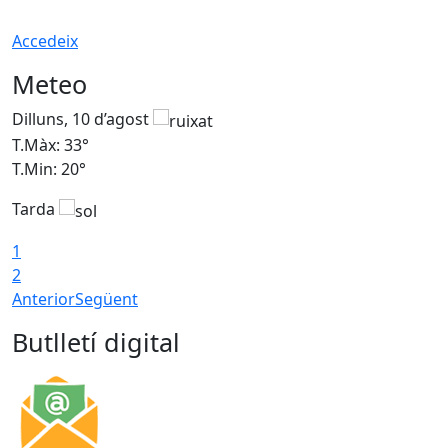
Accedeix
Meteo
Dilluns, 10 d’agost
D
T.Màx: 33°
T
T.Min: 20°
T
Tarda
T
1
2
Anterior
Següent
Butlletí digital