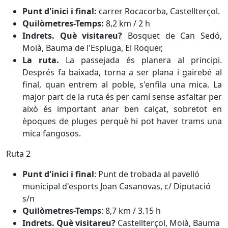
Punt d'inici i final:
carrer Rocacorba, Castellterçol.
Quilòmetres-Temps:
8,2 km / 2 h
Indrets. Què visitareu?
Bosquet de Can Sedó,
Moià, Bauma de l'Espluga, El Roquer,
La ruta.
La passejada és planera al principi.
Després fa baixada, torna a ser plana i gairebé al
final, quan entrem al poble, s'enfila una mica. La
major part de la ruta és per camí sense asfaltar per
això és important anar ben calçat, sobretot en
èpoques de pluges perquè hi pot haver trams una
mica fangosos.
Ruta 2
Punt d'inici i final
: Punt de trobada al pavelló
municipal d'esports Joan Casanovas, c/ Diputació
s/n
Quilòmetres-Temps
: 8,7 km / 3.15 h
Indrets. Què visitareu?
Castellterçol, Moià, Bauma