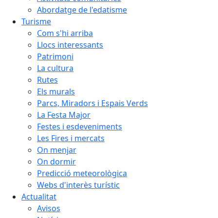
Abordatge de l'edatisme
Turisme
Com s'hi arriba
Llocs interessants
Patrimoni
La cultura
Rutes
Els murals
Parcs, Miradors i Espais Verds
La Festa Major
Festes i esdeveniments
Les Fires i mercats
On menjar
On dormir
Predicció meteorològica
Webs d'interès turístic
Actualitat
Avisos