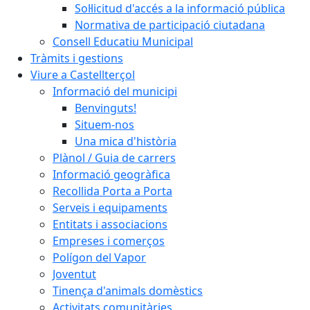
Sol·licitud d'accés a la informació pública
Normativa de participació ciutadana
Consell Educatiu Municipal
Tràmits i gestions
Viure a Castellterçol
Informació del municipi
Benvinguts!
Situem-nos
Una mica d'història
Plànol / Guia de carrers
Informació geogràfica
Recollida Porta a Porta
Serveis i equipaments
Entitats i associacions
Empreses i comerços
Polígon del Vapor
Joventut
Tinença d'animals domèstics
Activitats comunitàries