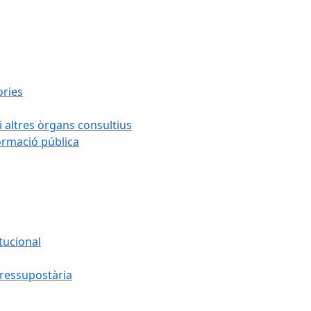
ories
i altres òrgans consultius
formació pública
tucional
pressupostària