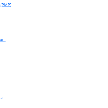
 (PMP)
moni
al