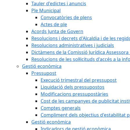
Tauler d'edictes i anuncis
Ple Municipal
Convocatòries de plens
Actes de ple
Acords Junta de Govern
Resolucions i decrets d'Alcaldia i de les regid
Resolucions administratives i judicials
Dictàmens de la Comissió Jurídica Assessora 
Resolucions de les sol·licituds d'accés a la in
Gestió econòmica
Pressupost
Execució trimestral del pressupost
Liquidació dels pressupostos
Modificacions pressupostàries
Cost de les campanyes de publicitat insti
Comptes generals
Compliment dels objectius d'estabilitat 
Gestió econòmica
Indicadors de gestió econòmica