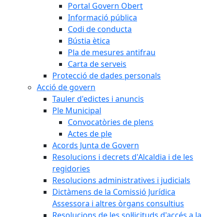
Portal Govern Obert
Informació pública
Codi de conducta
Bústia ètica
Pla de mesures antifrau
Carta de serveis
Protecció de dades personals
Acció de govern
Tauler d'edictes i anuncis
Ple Municipal
Convocatòries de plens
Actes de ple
Acords Junta de Govern
Resolucions i decrets d'Alcaldia i de les
regidories
Resolucions administratives i judicials
Dictàmens de la Comissió Jurídica
Assessora i altres òrgans consultius
Resolucions de les sol·licituds d'accés a la