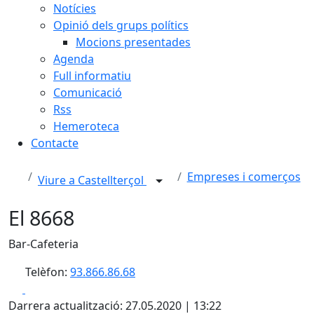
Notícies
Opinió dels grups polítics
Mocions presentades
Agenda
Full informatiu
Comunicació
Rss
Hemeroteca
Contacte
Empreses i comerços
Viure a Castellterçol
El 8668
Bar-Cafeteria
Telèfon:
93.866.86.68
Facebook
X
Darrera actualització: 27.05.2020 | 13:22