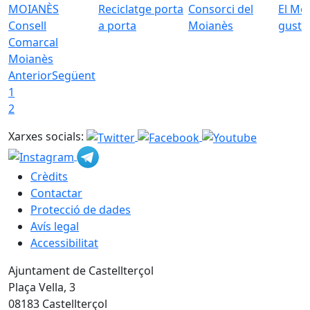
Reciclatge porta
Consorci del
El Mo
Consell
a porta
Moianès
gust
Comarcal
Moianès
Anterior
Següent
1
2
Xarxes socials:
Crèdits
Contactar
Protecció de dades
Avís legal
Accessibilitat
Ajuntament de Castellterçol
Plaça Vella, 3
08183 Castellterçol