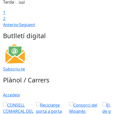
Tarda
T
1
2
Anterior
Següent
Butlletí digital
Subscriu-te
Plànol / Carrers
Accedeix