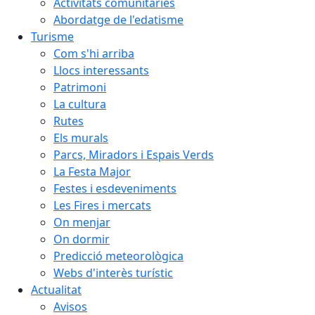
Activitats comunitàries
Abordatge de l'edatisme
Turisme
Com s'hi arriba
Llocs interessants
Patrimoni
La cultura
Rutes
Els murals
Parcs, Miradors i Espais Verds
La Festa Major
Festes i esdeveniments
Les Fires i mercats
On menjar
On dormir
Predicció meteorològica
Webs d'interès turístic
Actualitat
Avisos