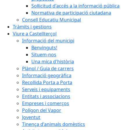
Sol·licitud d'accés a la informació pública
Normativa de participació ciutadana
Consell Educatiu Municipal
Tràmits i gestions
Viure a Castellterçol
Informació del municipi
Benvinguts!
Situem-nos
Una mica d'història
Plànol / Guia de carrers
Informació geogràfica
Recollida Porta a Porta
Serveis i equipaments
Entitats i associacions
Empreses i comerços
Polígon del Vapor
Joventut
Tinença d'animals domèstics