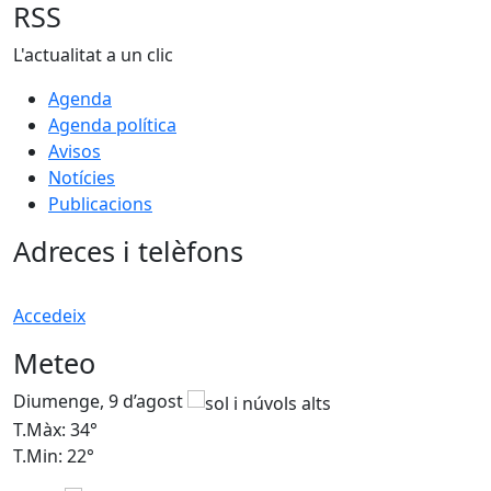
RSS
L'actualitat a un clic
Agenda
Agenda política
Avisos
Notícies
Publicacions
Adreces i telèfons
Accedeix
Meteo
Diumenge, 9 d’agost
D
T.Màx: 34°
T
T.Min: 22°
T