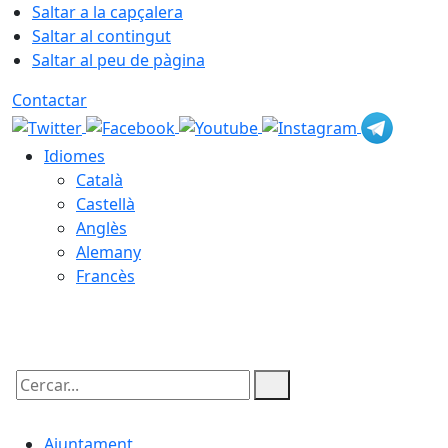
Saltar a la capçalera
Saltar al contingut
Saltar al peu de pàgina
Contactar
Idiomes
Català
Castellà
Anglès
Alemany
Francès
09.08.2026 | 04:20
Cercar:
Ajuntament