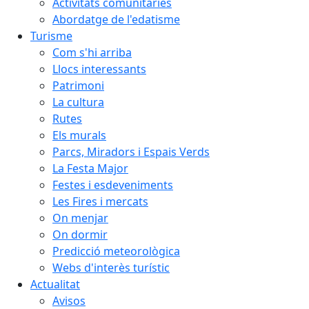
Activitats comunitàries
Abordatge de l'edatisme
Turisme
Com s'hi arriba
Llocs interessants
Patrimoni
La cultura
Rutes
Els murals
Parcs, Miradors i Espais Verds
La Festa Major
Festes i esdeveniments
Les Fires i mercats
On menjar
On dormir
Predicció meteorològica
Webs d'interès turístic
Actualitat
Avisos