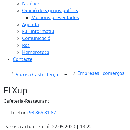
Notícies
Opinió dels grups polítics
Mocions presentades
Agenda
Full informatiu
Comunicació
Rss
Hemeroteca
Contacte
Empreses i comerços
Viure a Castellterçol
El Xup
Cafeteria-Restaurant
Telèfon:
93.866.81.87
Facebook
X
Darrera actualització: 27.05.2020 | 13:22