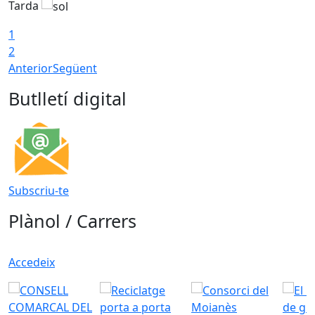
Tarda
T
1
2
Anterior
Següent
Butlletí digital
Subscriu-te
Plànol / Carrers
Accedeix