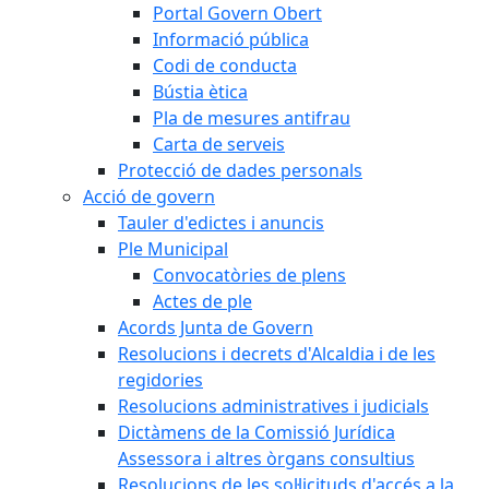
Portal Govern Obert
Informació pública
Codi de conducta
Bústia ètica
Pla de mesures antifrau
Carta de serveis
Protecció de dades personals
Acció de govern
Tauler d'edictes i anuncis
Ple Municipal
Convocatòries de plens
Actes de ple
Acords Junta de Govern
Resolucions i decrets d'Alcaldia i de les
regidories
Resolucions administratives i judicials
Dictàmens de la Comissió Jurídica
Assessora i altres òrgans consultius
Resolucions de les sol·licituds d'accés a la