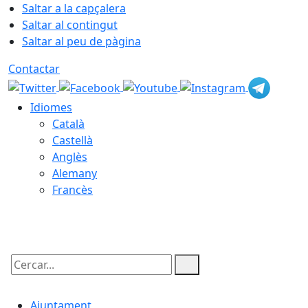
Saltar a la capçalera
Saltar al contingut
Saltar al peu de pàgina
Contactar
Idiomes
Català
Castellà
Anglès
Alemany
Francès
09.08.2026 | 14:05
Cercar:
Ajuntament