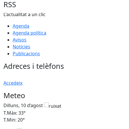
RSS
L'actualitat a un clic
Agenda
Agenda política
Avisos
Notícies
Publicacions
Adreces i telèfons
Accedeix
Meteo
Dilluns, 10 d’agost
D
T.Màx: 33°
T
T.Min: 20°
T