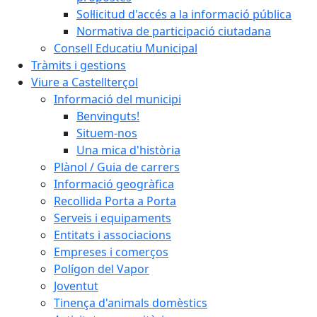
Sol·licitud d'accés a la informació pública
Normativa de participació ciutadana
Consell Educatiu Municipal
Tràmits i gestions
Viure a Castellterçol
Informació del municipi
Benvinguts!
Situem-nos
Una mica d'història
Plànol / Guia de carrers
Informació geogràfica
Recollida Porta a Porta
Serveis i equipaments
Entitats i associacions
Empreses i comerços
Polígon del Vapor
Joventut
Tinença d'animals domèstics