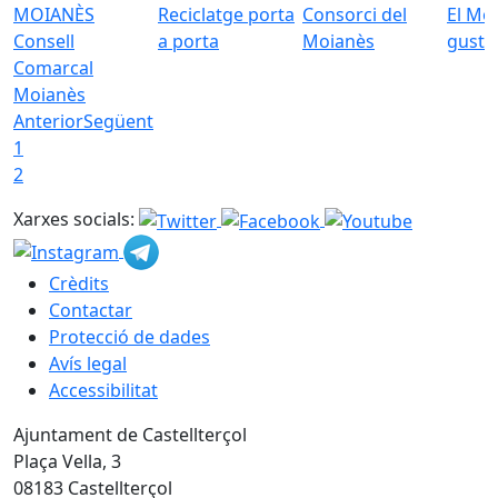
Reciclatge porta
Consorci del
El Mo
Consell
a porta
Moianès
gust
Comarcal
Moianès
Anterior
Següent
1
2
Xarxes socials:
Crèdits
Contactar
Protecció de dades
Avís legal
Accessibilitat
Ajuntament de Castellterçol
Plaça Vella, 3
08183 Castellterçol