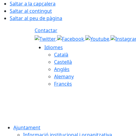
Saltar a la capçalera
Saltar al contingut
Saltar al peu de pàgina
Contactar
Idiomes
Català
Castellà
Anglès
Alemany
Francès
08.08.2026 | 07:38
Ajuntament
Informació institucional i organitzativa