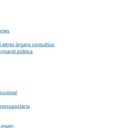
ories
i altres òrgans consultius
formació pública
tucional
pressupostària
 (PMP)