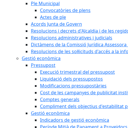
Ple Municipal
Convocatòries de plens
Actes de ple
Acords Junta de Govern
Resolucions i decrets d'Alcaldia i de les regid
Resolucions administratives i judicials
Dictàmens de la Comissió Jurídica Assessora 
Resolucions de les sol·licituds d'accés a la in
Gestió econòmica
Pressupost
Execució trimestral del pressupost
Liquidació dels pressupostos
Modificacions pressupostàries
Cost de les campanyes de publicitat insti
Comptes generals
Compliment dels objectius d'estabilitat 
Gestió econòmica
Indicadors de gestió econòmica
Període Mitjà de Pagament a Proveïdors