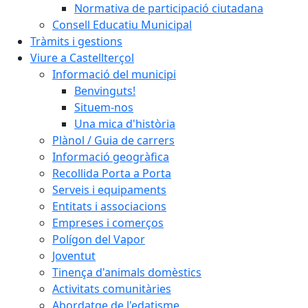
Normativa de participació ciutadana
Consell Educatiu Municipal
Tràmits i gestions
Viure a Castellterçol
Informació del municipi
Benvinguts!
Situem-nos
Una mica d'història
Plànol / Guia de carrers
Informació geogràfica
Recollida Porta a Porta
Serveis i equipaments
Entitats i associacions
Empreses i comerços
Polígon del Vapor
Joventut
Tinença d'animals domèstics
Activitats comunitàries
Abordatge de l'edatisme