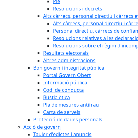
Ple
Resolucions i decrets
Alts càrrecs, personal directiu i càrrecs 
Alts càrrecs, personal directiu i càrr
Personal directiu, càrrecs de confia
Resolucions relatives a les declaracio
Resolucions sobre el règim d'incompat
Resultats electorals
Altres administracions
Bon govern i integritat pública
Portal Govern Obert
Informació pública
Codi de conducta
Bústia ètica
Pla de mesures antifrau
Carta de serveis
Protecció de dades personals
Acció de govern
Tauler d'edictes i anuncis