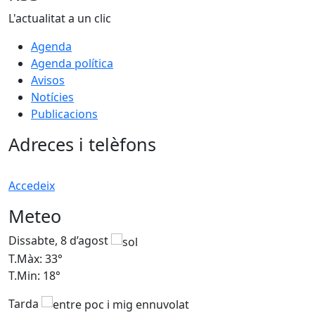
L'actualitat a un clic
Agenda
Agenda política
Avisos
Notícies
Publicacions
Adreces i telèfons
Accedeix
Meteo
Dissabte, 8 d’agost
D
T.Màx: 33°
T
T.Min: 18°
T
Tarda