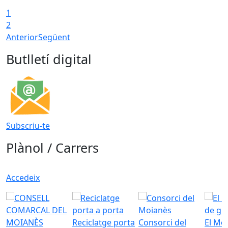
1
2
Anterior
Següent
Butlletí digital
Subscriu-te
Plànol / Carrers
Accedeix
Reciclatge porta
Consorci del
El Mo