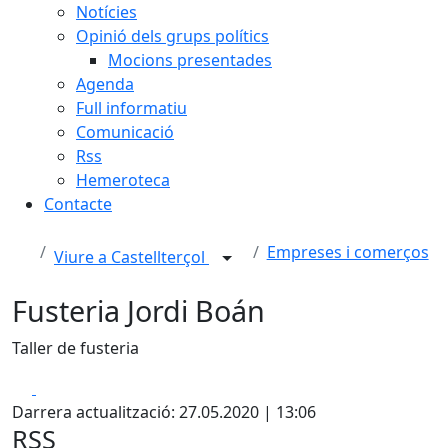
Notícies
Opinió dels grups polítics
Mocions presentades
Agenda
Full informatiu
Comunicació
Rss
Hemeroteca
Contacte
Empreses i comerços
Viure a Castellterçol
Fusteria Jordi Boán
Taller de fusteria
Facebook
X
Darrera actualització: 27.05.2020 | 13:06
RSS