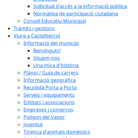
Sol·licitud d'accés a la informació pública
Normativa de participació ciutadana
Consell Educatiu Municipal
Tràmits i gestions
Viure a Castellterçol
Informació del municipi
Benvinguts!
Situem-nos
Una mica d'història
Plànol / Guia de carrers
Informació geogràfica
Recollida Porta a Porta
Serveis i equipaments
Entitats i associacions
Empreses i comerços
Polígon del Vapor
Joventut
Tinença d'animals domèstics