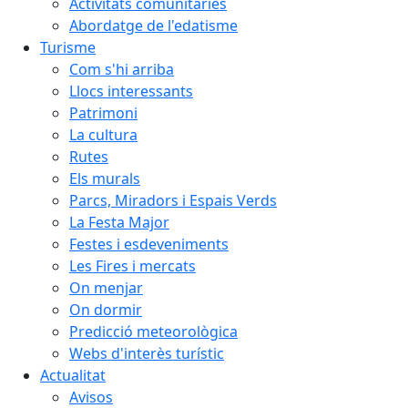
Activitats comunitàries
Abordatge de l'edatisme
Turisme
Com s'hi arriba
Llocs interessants
Patrimoni
La cultura
Rutes
Els murals
Parcs, Miradors i Espais Verds
La Festa Major
Festes i esdeveniments
Les Fires i mercats
On menjar
On dormir
Predicció meteorològica
Webs d'interès turístic
Actualitat
Avisos