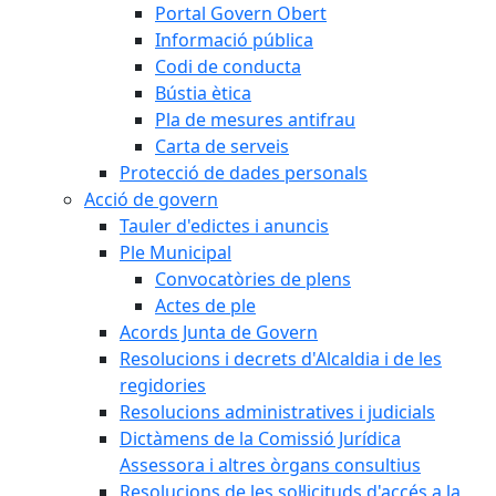
Portal Govern Obert
Informació pública
Codi de conducta
Bústia ètica
Pla de mesures antifrau
Carta de serveis
Protecció de dades personals
Acció de govern
Tauler d'edictes i anuncis
Ple Municipal
Convocatòries de plens
Actes de ple
Acords Junta de Govern
Resolucions i decrets d'Alcaldia i de les
regidories
Resolucions administratives i judicials
Dictàmens de la Comissió Jurídica
Assessora i altres òrgans consultius
Resolucions de les sol·licituds d'accés a la