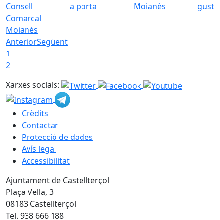
Consell
a porta
Moianès
gust
Comarcal
Moianès
Anterior
Següent
1
2
Xarxes socials:
Crèdits
Contactar
Protecció de dades
Avís legal
Accessibilitat
Ajuntament de Castellterçol
Plaça Vella, 3
08183 Castellterçol
Tel. 938 666 188