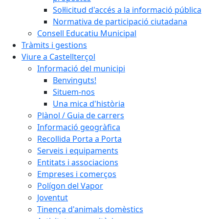
Sol·licitud d'accés a la informació pública
Normativa de participació ciutadana
Consell Educatiu Municipal
Tràmits i gestions
Viure a Castellterçol
Informació del municipi
Benvinguts!
Situem-nos
Una mica d'història
Plànol / Guia de carrers
Informació geogràfica
Recollida Porta a Porta
Serveis i equipaments
Entitats i associacions
Empreses i comerços
Polígon del Vapor
Joventut
Tinença d'animals domèstics