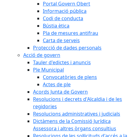
Portal Govern Obert
Informació pública
Codi de conducta
Bústia ètica
Pla de mesures antifrau
Carta de serveis
Protecció de dades personals
Acció de govern
Tauler d'edictes i anuncis
Ple Municipal
Convocatòries de plens
Actes de ple
Acords Junta de Govern
Resolucions i decrets d'Alcaldia i de les
regidories
Resolucions administratives i judicials
Dictàmens de la Comissió Jurídica
Assessora i altres òrgans consultius
Resolucions de les sol·licituds d'accés a la