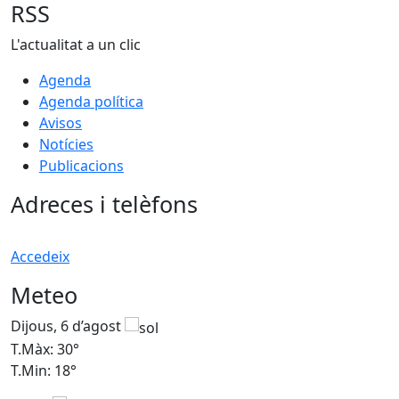
RSS
L'actualitat a un clic
Agenda
Agenda política
Avisos
Notícies
Publicacions
Adreces i telèfons
Accedeix
Meteo
Dijous, 6 d’agost
D
T.Màx: 30°
T
T.Min: 18°
T