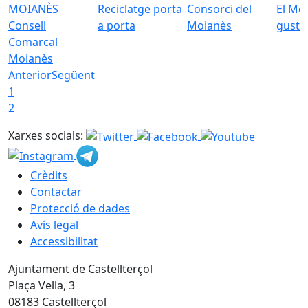
Reciclatge porta
Consorci del
El Mo
Consell
a porta
Moianès
gust
Comarcal
Moianès
Anterior
Següent
1
2
Xarxes socials:
Crèdits
Contactar
Protecció de dades
Avís legal
Accessibilitat
Ajuntament de Castellterçol
Plaça Vella, 3
08183 Castellterçol