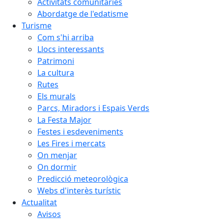
Activitats comunitàries
Abordatge de l'edatisme
Turisme
Com s'hi arriba
Llocs interessants
Patrimoni
La cultura
Rutes
Els murals
Parcs, Miradors i Espais Verds
La Festa Major
Festes i esdeveniments
Les Fires i mercats
On menjar
On dormir
Predicció meteorològica
Webs d'interès turístic
Actualitat
Avisos