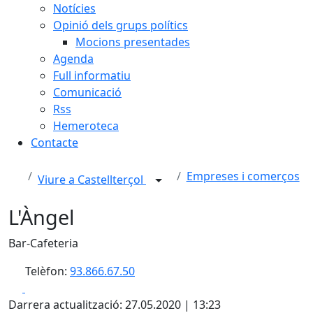
Notícies
Opinió dels grups polítics
Mocions presentades
Agenda
Full informatiu
Comunicació
Rss
Hemeroteca
Contacte
Empreses i comerços
Viure a Castellterçol
L'Àngel
Bar-Cafeteria
Telèfon:
93.866.67.50
Facebook
X
Darrera actualització: 27.05.2020 | 13:23