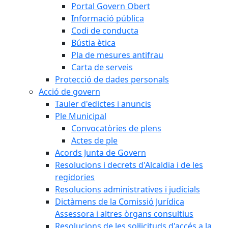
Portal Govern Obert
Informació pública
Codi de conducta
Bústia ètica
Pla de mesures antifrau
Carta de serveis
Protecció de dades personals
Acció de govern
Tauler d'edictes i anuncis
Ple Municipal
Convocatòries de plens
Actes de ple
Acords Junta de Govern
Resolucions i decrets d'Alcaldia i de les
regidories
Resolucions administratives i judicials
Dictàmens de la Comissió Jurídica
Assessora i altres òrgans consultius
Resolucions de les sol·licituds d'accés a la