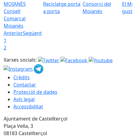
Reciclatge porta
Consorci del
El Mo
Consell
a porta
Moianès
gust
Comarcal
Moianès
Anterior
Següent
1
2
Xarxes socials:
Crèdits
Contactar
Protecció de dades
Avís legal
Accessibilitat
Ajuntament de Castellterçol
Plaça Vella, 3
08183 Castellterçol