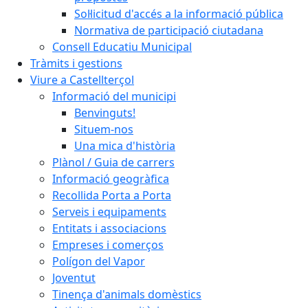
Sol·licitud d'accés a la informació pública
Normativa de participació ciutadana
Consell Educatiu Municipal
Tràmits i gestions
Viure a Castellterçol
Informació del municipi
Benvinguts!
Situem-nos
Una mica d'història
Plànol / Guia de carrers
Informació geogràfica
Recollida Porta a Porta
Serveis i equipaments
Entitats i associacions
Empreses i comerços
Polígon del Vapor
Joventut
Tinença d'animals domèstics