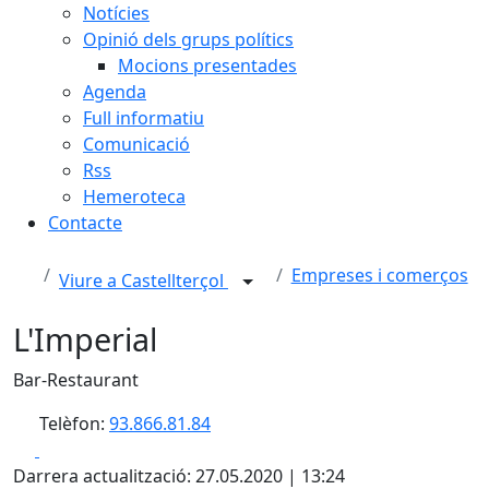
Notícies
Opinió dels grups polítics
Mocions presentades
Agenda
Full informatiu
Comunicació
Rss
Hemeroteca
Contacte
Empreses i comerços
Viure a Castellterçol
L'Imperial
Bar-Restaurant
Telèfon:
93.866.81.84
Facebook
X
Darrera actualització: 27.05.2020 | 13:24