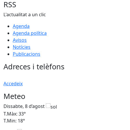
RSS
L'actualitat a un clic
Agenda
Agenda política
Avisos
Notícies
Publicacions
Adreces i telèfons
Accedeix
Meteo
Dissabte, 8 d’agost
D
T.Màx: 33°
T
T.Min: 18°
T