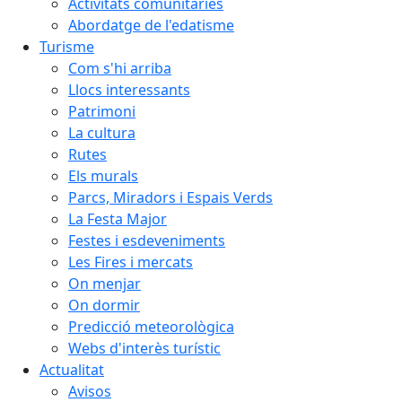
Activitats comunitàries
Abordatge de l'edatisme
Turisme
Com s'hi arriba
Llocs interessants
Patrimoni
La cultura
Rutes
Els murals
Parcs, Miradors i Espais Verds
La Festa Major
Festes i esdeveniments
Les Fires i mercats
On menjar
On dormir
Predicció meteorològica
Webs d'interès turístic
Actualitat
Avisos