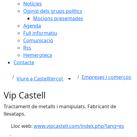
Notícies
Opinió dels grups polítics
Mocions presentades
Agenda
Full informatiu
Comunicació
Rss
Hemeroteca
Contacte
Empreses i comerços
Viure a Castellterçol
Vip Castell
Tractament de metalls i manipulats. Fabricant de
llevataps.
Lloc web:
www.vipcastell.com/index.php?lang=es
Facebook
X