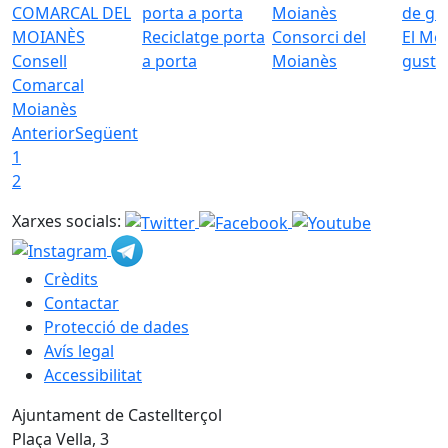
Reciclatge porta
Consorci del
El Mo
Consell
a porta
Moianès
gust
Comarcal
Moianès
Anterior
Següent
1
2
Xarxes socials:
Crèdits
Contactar
Protecció de dades
Avís legal
Accessibilitat
Ajuntament de Castellterçol
Plaça Vella, 3