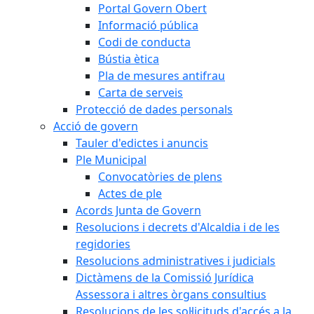
Portal Govern Obert
Informació pública
Codi de conducta
Bústia ètica
Pla de mesures antifrau
Carta de serveis
Protecció de dades personals
Acció de govern
Tauler d'edictes i anuncis
Ple Municipal
Convocatòries de plens
Actes de ple
Acords Junta de Govern
Resolucions i decrets d'Alcaldia i de les
regidories
Resolucions administratives i judicials
Dictàmens de la Comissió Jurídica
Assessora i altres òrgans consultius
Resolucions de les sol·licituds d'accés a la