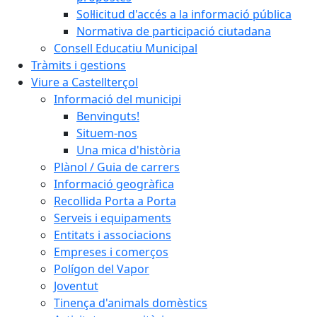
Sol·licitud d'accés a la informació pública
Normativa de participació ciutadana
Consell Educatiu Municipal
Tràmits i gestions
Viure a Castellterçol
Informació del municipi
Benvinguts!
Situem-nos
Una mica d'història
Plànol / Guia de carrers
Informació geogràfica
Recollida Porta a Porta
Serveis i equipaments
Entitats i associacions
Empreses i comerços
Polígon del Vapor
Joventut
Tinença d'animals domèstics