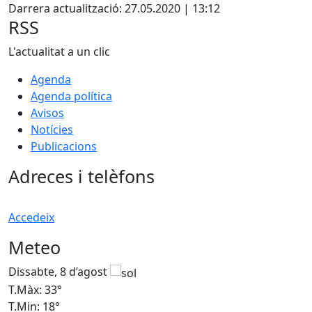
Darrera actualització: 27.05.2020 | 13:12
RSS
L'actualitat a un clic
Agenda
Agenda política
Avisos
Notícies
Publicacions
Adreces i telèfons
Accedeix
Meteo
Dissabte, 8 d’agost
D
T.Màx: 33°
T
T.Min: 18°
T