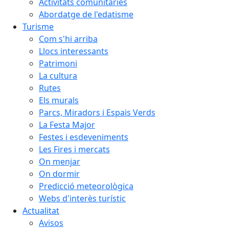
Activitats comunitàries
Abordatge de l'edatisme
Turisme
Com s'hi arriba
Llocs interessants
Patrimoni
La cultura
Rutes
Els murals
Parcs, Miradors i Espais Verds
La Festa Major
Festes i esdeveniments
Les Fires i mercats
On menjar
On dormir
Predicció meteorològica
Webs d'interès turístic
Actualitat
Avisos