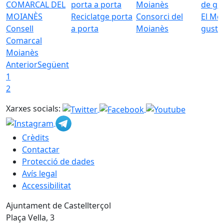
Reciclatge porta
Consorci del
El Mo
Consell
a porta
Moianès
gust
Comarcal
Moianès
Anterior
Següent
1
2
Xarxes socials:
Crèdits
Contactar
Protecció de dades
Avís legal
Accessibilitat
Ajuntament de Castellterçol
Plaça Vella, 3