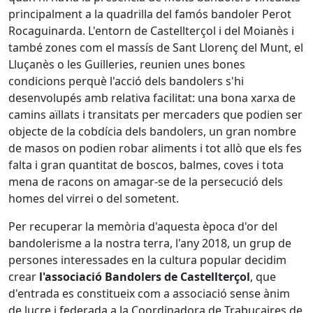
principalment a la quadrilla del famós bandoler Perot
Rocaguinarda. L'entorn de Castellterçol i del Moianès i
també zones com el massís de Sant Llorenç del Munt, el
Lluçanès o les Guilleries, reunien unes bones
condicions perquè l'acció dels bandolers s'hi
desenvolupés amb relativa facilitat: una bona xarxa de
camins aïllats i transitats per mercaders que podien ser
objecte de la cobdícia dels bandolers, un gran nombre
de masos on podien robar aliments i tot allò que els fes
falta i gran quantitat de boscos, balmes, coves i tota
mena de racons on amagar-se de la persecució dels
homes del virrei o del sometent.
Per recuperar la memòria d'aquesta època d'or del
bandolerisme a la nostra terra, l'any 2018, un grup de
persones interessades en la cultura popular decidim
crear
l'associació Bandolers de Castellterçol
, que
d'entrada es constitueix com a associació sense ànim
de lucre i federada a la Coordinadora de Trabucaires de