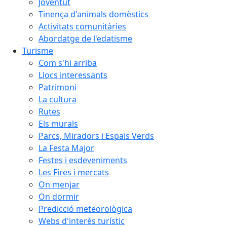
Joventut
Tinença d'animals domèstics
Activitats comunitàries
Abordatge de l'edatisme
Turisme
Com s'hi arriba
Llocs interessants
Patrimoni
La cultura
Rutes
Els murals
Parcs, Miradors i Espais Verds
La Festa Major
Festes i esdeveniments
Les Fires i mercats
On menjar
On dormir
Predicció meteorològica
Webs d'interès turístic