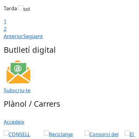
Tarda
T
1
2
Anterior
Següent
Butlletí digital
Subscriu-te
Plànol / Carrers
Accedeix