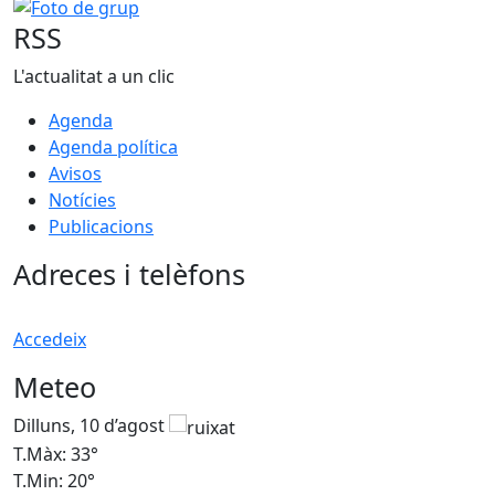
Foto de grup
RSS
L'actualitat a un clic
Agenda
Agenda política
Avisos
Notícies
Publicacions
Adreces i telèfons
Accedeix
Meteo
Dilluns, 10 d’agost
D
T.Màx: 33°
T
T.Min: 20°
T