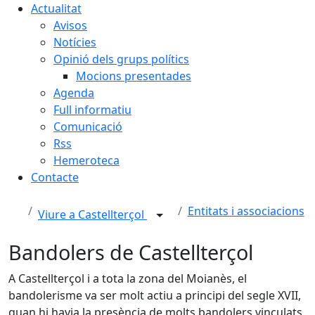
Actualitat
Avisos
Notícies
Opinió dels grups polítics
Mocions presentades
Agenda
Full informatiu
Comunicació
Rss
Hemeroteca
Contacte
Entitats i associacions
Viure a Castellterçol
Bandolers de Castellterçol
A Castellterçol i a tota la zona del Moianès, el
bandolerisme va ser molt actiu a principi del segle XVII,
quan hi havia la presència de molts bandolers vinculats