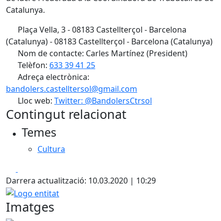
Catalunya.
Plaça Vella, 3 - 08183 Castellterçol - Barcelona
(Catalunya) - 08183 Castellterçol - Barcelona (Catalunya)
Nom de contacte: Carles Martínez (President)
Telèfon:
633 39 41 25
Adreça electrònica:
bandolers.castelltersol@gmail.com
Lloc web:
Twitter: @BandolersCtrsol
Contingut relacionat
Temes
Cultura
Facebook
X
Darrera actualització: 10.03.2020 | 10:29
Logo entitat
Imatges