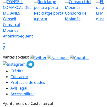
Reciclatge porta
Consorci del
El Mo
Consell
a porta
Moianès
gust
Comarcal
Moianès
Anterior
Següent
1
2
Xarxes socials:
Crèdits
Contactar
Protecció de dades
Avís legal
Accessibilitat
Ajuntament de Castellterçol