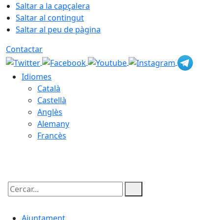
Saltar a la capçalera
Saltar al contingut
Saltar al peu de pàgina
Contactar
Idiomes
Català
Castellà
Anglès
Alemany
Francès
09.08.2026 | 17:28
Cercar:
Ajuntament