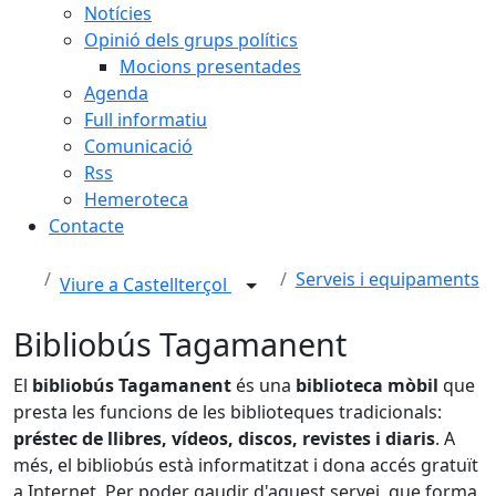
Notícies
Opinió dels grups polítics
Mocions presentades
Agenda
Full informatiu
Comunicació
Rss
Hemeroteca
Contacte
Serveis i equipaments
Viure a Castellterçol
Bibliobús Tagamanent
El
bibliobús Tagamanent
és una
biblioteca mòbil
que
presta les funcions de les biblioteques tradicionals:
préstec de llibres, vídeos, discos, revistes i diaris
. A
més, el bibliobús està informatitzat i dona accés gratuït
a Internet.
Per poder gaudir d'aquest servei, que forma