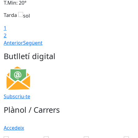
T.Min: 20°
T
Tarda
T
1
2
Anterior
Següent
Butlletí digital
Subscriu-te
Plànol / Carrers
Accedeix