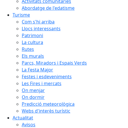
Activitats comunitàries
Abordatge de l'edatisme
Turisme
Com s'hi arriba
Llocs interessants
Patrimoni
La cultura
Rutes
Els murals
Parcs, Miradors i Espais Verds
La Festa Major
Festes i esdeveniments
Les Fires i mercats
On menjar
On dormir
Predicció meteorològica
Webs d'interès turístic
Actualitat
Avisos