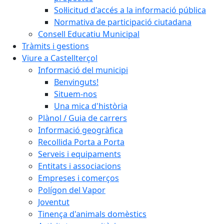
Sol·licitud d'accés a la informació pública
Normativa de participació ciutadana
Consell Educatiu Municipal
Tràmits i gestions
Viure a Castellterçol
Informació del municipi
Benvinguts!
Situem-nos
Una mica d'història
Plànol / Guia de carrers
Informació geogràfica
Recollida Porta a Porta
Serveis i equipaments
Entitats i associacions
Empreses i comerços
Polígon del Vapor
Joventut
Tinença d'animals domèstics