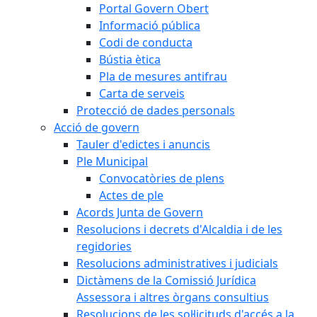
Portal Govern Obert
Informació pública
Codi de conducta
Bústia ètica
Pla de mesures antifrau
Carta de serveis
Protecció de dades personals
Acció de govern
Tauler d'edictes i anuncis
Ple Municipal
Convocatòries de plens
Actes de ple
Acords Junta de Govern
Resolucions i decrets d'Alcaldia i de les
regidories
Resolucions administratives i judicials
Dictàmens de la Comissió Jurídica
Assessora i altres òrgans consultius
Resolucions de les sol·licituds d'accés a la