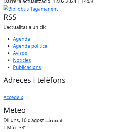
Darrera actualització: 12.02.2024 | 14:09
Bibliobús Tagamanent
RSS
L'actualitat a un clic
Agenda
Agenda política
Avisos
Notícies
Publicacions
Adreces i telèfons
Accedeix
Meteo
Dilluns, 10 d’agost
D
T.Màx: 33°
T