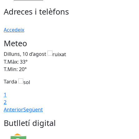
Adreces i telèfons
Accedeix
Meteo
Dilluns, 10 d’agost
D
T.Màx: 33°
T
T.Min: 20°
T
Tarda
T
1
2
Anterior
Següent
Butlletí digital