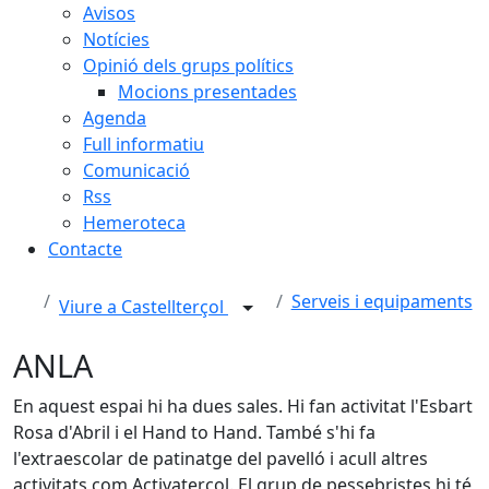
Avisos
Notícies
Opinió dels grups polítics
Mocions presentades
Agenda
Full informatiu
Comunicació
Rss
Hemeroteca
Contacte
Serveis i equipaments
Viure a Castellterçol
ANLA
En aquest espai hi ha dues sales. Hi fan activitat l'Esbart
Rosa d'Abril i el Hand to Hand. També s'hi fa
l'extraescolar de patinatge del pavelló i acull altres
activitats com Activaterçol. El grup de pessebristes hi té