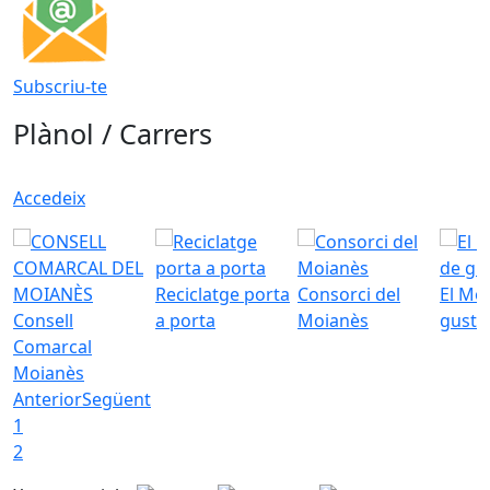
Subscriu-te
Plànol / Carrers
Accedeix
Reciclatge porta
Consorci del
El Mo
Consell
a porta
Moianès
gust
Comarcal
Moianès
Anterior
Següent
1
2