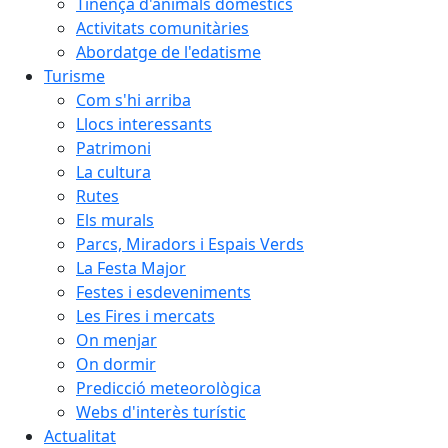
Tinença d'animals domèstics
Activitats comunitàries
Abordatge de l'edatisme
Turisme
Com s'hi arriba
Llocs interessants
Patrimoni
La cultura
Rutes
Els murals
Parcs, Miradors i Espais Verds
La Festa Major
Festes i esdeveniments
Les Fires i mercats
On menjar
On dormir
Predicció meteorològica
Webs d'interès turístic
Actualitat