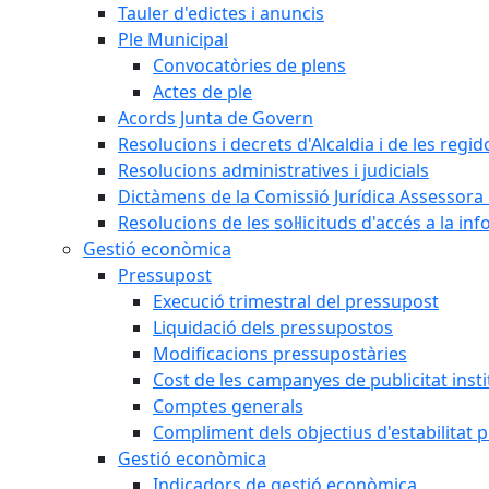
Tauler d'edictes i anuncis
Ple Municipal
Convocatòries de plens
Actes de ple
Acords Junta de Govern
Resolucions i decrets d'Alcaldia i de les regid
Resolucions administratives i judicials
Dictàmens de la Comissió Jurídica Assessora 
Resolucions de les sol·licituds d'accés a la in
Gestió econòmica
Pressupost
Execució trimestral del pressupost
Liquidació dels pressupostos
Modificacions pressupostàries
Cost de les campanyes de publicitat insti
Comptes generals
Compliment dels objectius d'estabilitat 
Gestió econòmica
Indicadors de gestió econòmica