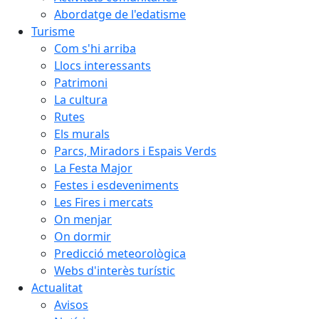
Abordatge de l'edatisme
Turisme
Com s'hi arriba
Llocs interessants
Patrimoni
La cultura
Rutes
Els murals
Parcs, Miradors i Espais Verds
La Festa Major
Festes i esdeveniments
Les Fires i mercats
On menjar
On dormir
Predicció meteorològica
Webs d'interès turístic
Actualitat
Avisos