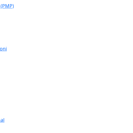
 (PMP)
moni
al