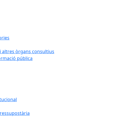
ories
i altres òrgans consultius
formació pública
tucional
pressupostària