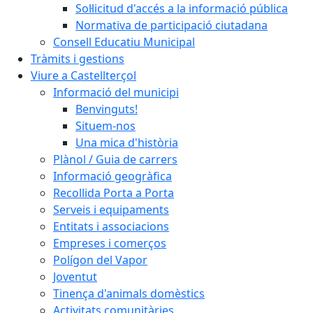
Sol·licitud d'accés a la informació pública
Normativa de participació ciutadana
Consell Educatiu Municipal
Tràmits i gestions
Viure a Castellterçol
Informació del municipi
Benvinguts!
Situem-nos
Una mica d'història
Plànol / Guia de carrers
Informació geogràfica
Recollida Porta a Porta
Serveis i equipaments
Entitats i associacions
Empreses i comerços
Polígon del Vapor
Joventut
Tinença d'animals domèstics
Activitats comunitàries