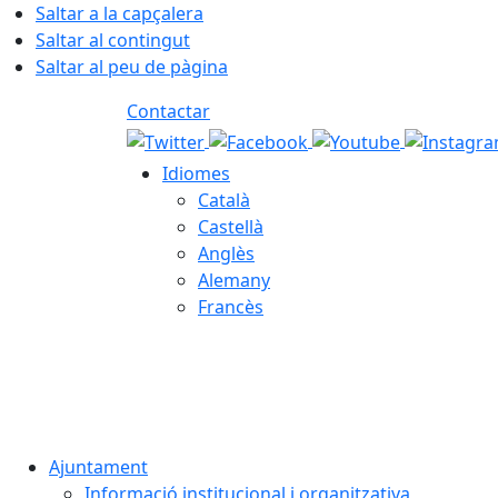
Saltar a la capçalera
Saltar al contingut
Saltar al peu de pàgina
Contactar
Idiomes
Català
Castellà
Anglès
Alemany
Francès
08.08.2026 | 15:59
Ajuntament
Informació institucional i organitzativa