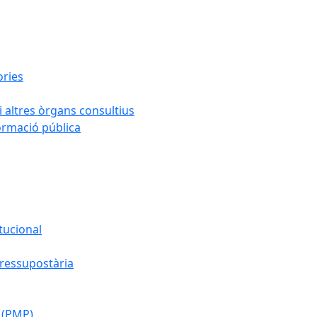
ories
i altres òrgans consultius
formació pública
tucional
pressupostària
 (PMP)