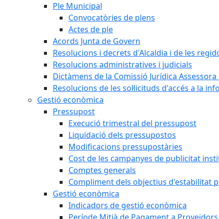
Ple Municipal
Convocatòries de plens
Actes de ple
Acords Junta de Govern
Resolucions i decrets d'Alcaldia i de les regid
Resolucions administratives i judicials
Dictàmens de la Comissió Jurídica Assessora 
Resolucions de les sol·licituds d'accés a la in
Gestió econòmica
Pressupost
Execució trimestral del pressupost
Liquidació dels pressupostos
Modificacions pressupostàries
Cost de les campanyes de publicitat insti
Comptes generals
Compliment dels objectius d'estabilitat 
Gestió econòmica
Indicadors de gestió econòmica
Període Mitjà de Pagament a Proveïdors