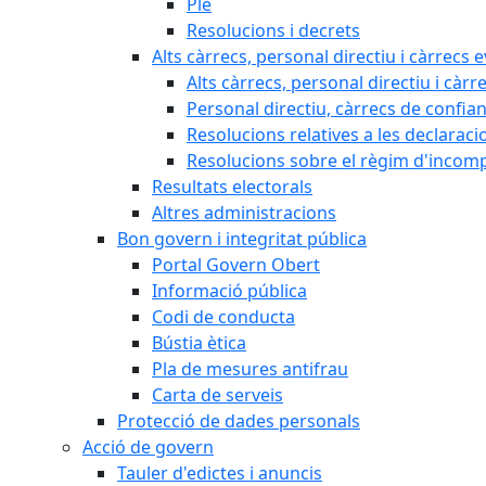
Ple
Resolucions i decrets
Alts càrrecs, personal directiu i càrrecs 
Alts càrrecs, personal directiu i càrr
Personal directiu, càrrecs de confia
Resolucions relatives a les declaracio
Resolucions sobre el règim d'incompat
Resultats electorals
Altres administracions
Bon govern i integritat pública
Portal Govern Obert
Informació pública
Codi de conducta
Bústia ètica
Pla de mesures antifrau
Carta de serveis
Protecció de dades personals
Acció de govern
Tauler d'edictes i anuncis