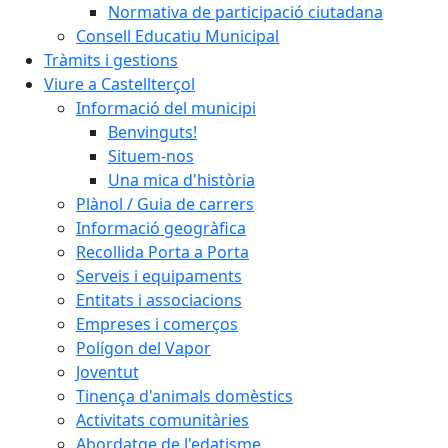
Normativa de participació ciutadana
Consell Educatiu Municipal
Tràmits i gestions
Viure a Castellterçol
Informació del municipi
Benvinguts!
Situem-nos
Una mica d'història
Plànol / Guia de carrers
Informació geogràfica
Recollida Porta a Porta
Serveis i equipaments
Entitats i associacions
Empreses i comerços
Polígon del Vapor
Joventut
Tinença d'animals domèstics
Activitats comunitàries
Abordatge de l'edatisme