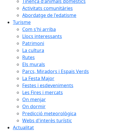
Tinença d'animals domèstics
Activitats comunitàries
Abordatge de l'edatisme
Turisme
Com s'hi arriba
Llocs interessants
Patrimoni
La cultura
Rutes
Els murals
Parcs, Miradors i Espais Verds
La Festa Major
Festes i esdeveniments
Les Fires i mercats
On menjar
On dormir
Predicció meteorològica
Webs d'interès turístic
Actualitat