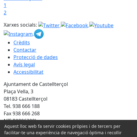
1
2
Xarxes socials:
Crèdits
Contactar
Protecció de dades
Avís legal
Accessibilitat
Ajuntament de Castellterçol
Plaça Vella, 3
08183 Castellterçol
Tel. 938 666 188
Fax 938 666 268
NIF P0806300J
Aquest lloc web fa servir cookies pròpies i de tercers per
facilitar-te una experiència de navegació òptima i recollir
Amb la col·laboració de: