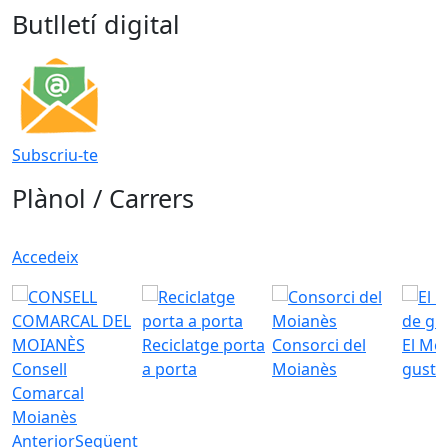
Butlletí digital
Subscriu-te
Plànol / Carrers
Accedeix
Reciclatge porta
Consorci del
El Mo
Consell
a porta
Moianès
gust
Comarcal
Moianès
Anterior
Següent