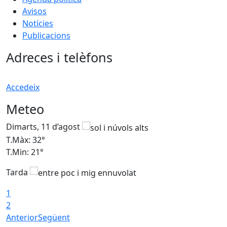
Avisos
Notícies
Publicacions
Adreces i telèfons
Accedeix
Meteo
Dimarts, 11 d’agost
D
T.Màx: 32°
T
T.Min: 21°
T
Tarda
T
1
2
Anterior
Següent